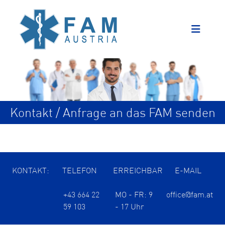
Kontakt / Anfrage an das FAM senden
KONTAKT:
TELEFON
ERREICHBAR
E-MAIL
+43 664 22
MO - FR: 9
office@fam.at
59 103
- 17 Uhr