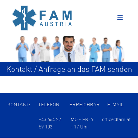
Kontakt / Anfrage an das FAM senden
KONTAKT:
TELEFON
ERREICHBAR
E-MAIL
+43 664 22
MO - FR: 9
office@fam.at
59 103
- 17 Uhr