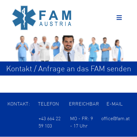
Kontakt / Anfrage an das FAM senden
KONTAKT:
TELEFON
ERREICHBAR
E-MAIL
+43 664 22
MO - FR: 9
office@fam.at
59 103
- 17 Uhr