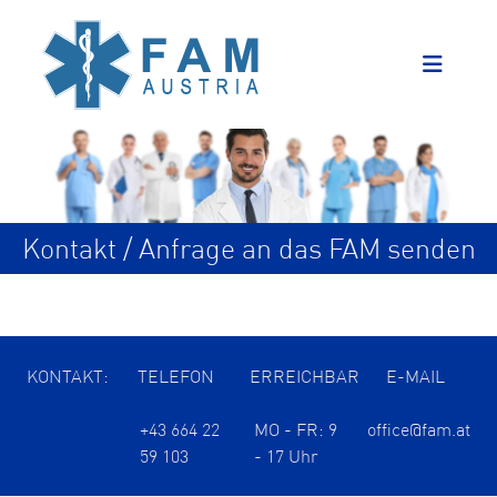
Kontakt / Anfrage an das FAM senden
KONTAKT:
TELEFON
ERREICHBAR
E-MAIL
+43 664 22
MO - FR: 9
office@fam.at
59 103
- 17 Uhr