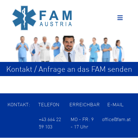
Kontakt / Anfrage an das FAM senden
KONTAKT:
TELEFON
ERREICHBAR
E-MAIL
+43 664 22
MO - FR: 9
office@fam.at
59 103
- 17 Uhr