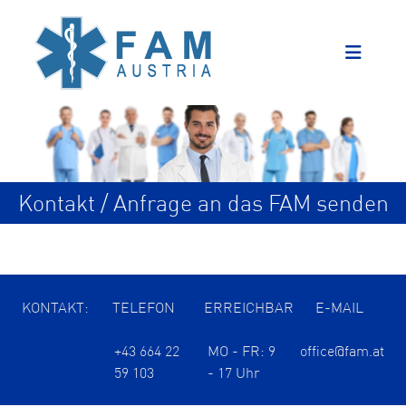
Kontakt / Anfrage an das FAM senden
KONTAKT:
TELEFON
ERREICHBAR
E-MAIL
+43 664 22
MO - FR: 9
office@fam.at
59 103
- 17 Uhr