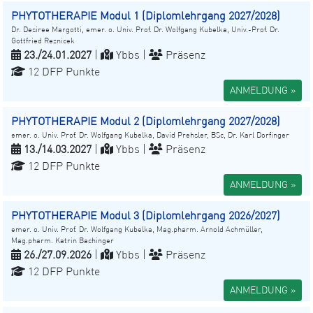
PHYTOTHERAPIE Modul 1 (Diplomlehrgang 2027/2028)
Dr. Desiree Margotti, emer. o. Univ. Prof. Dr. Wolfgang Kubelka, Univ.-Prof. Dr.
Gottfried Reznicek
23./24.01.2027
|
Ybbs |
Präsenz
12 DFP Punkte
ANMELDUNG »
PHYTOTHERAPIE Modul 2 (Diplomlehrgang 2027/2028)
emer. o. Univ. Prof. Dr. Wolfgang Kubelka, David Prehsler, BSc, Dr. Karl Dorfinger
13./14.03.2027
|
Ybbs |
Präsenz
12 DFP Punkte
ANMELDUNG »
PHYTOTHERAPIE Modul 3 (Diplomlehrgang 2026/2027)
emer. o. Univ. Prof. Dr. Wolfgang Kubelka, Mag.pharm. Arnold Achmüller,
Mag.pharm. Katrin Bachinger
26./27.09.2026
|
Ybbs |
Präsenz
12 DFP Punkte
ANMELDUNG »