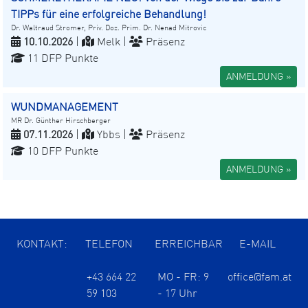
TIPPs für eine erfolgreiche Behandlung!
Dr. Waltraud Stromer, Priv. Doz. Prim. Dr. Nenad Mitrovic
10.10.2026
|
Melk |
Präsenz
11 DFP Punkte
ANMELDUNG »
WUNDMANAGEMENT
MR Dr. Günther Hirschberger
07.11.2026
|
Ybbs |
Präsenz
10 DFP Punkte
ANMELDUNG »
KONTAKT:
TELEFON
ERREICHBAR
E-MAIL
+43 664 22
MO - FR: 9
office@fam.at
59 103
- 17 Uhr