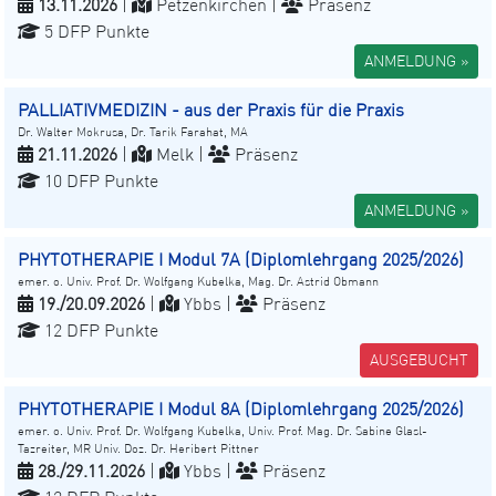
13.11.2026
|
Petzenkirchen |
Präsenz
5 DFP Punkte
ANMELDUNG »
PALLIATIVMEDIZIN - aus der Praxis für die Praxis
Dr. Walter Mokrusa, Dr. Tarik Farahat, MA
21.11.2026
|
Melk |
Präsenz
10 DFP Punkte
ANMELDUNG »
PHYTOTHERAPIE I Modul 7A (Diplomlehrgang 2025/2026)
emer. o. Univ. Prof. Dr. Wolfgang Kubelka, Mag. Dr. Astrid Obmann
19./20.09.2026
|
Ybbs |
Präsenz
12 DFP Punkte
AUSGEBUCHT
PHYTOTHERAPIE I Modul 8A (Diplomlehrgang 2025/2026)
emer. o. Univ. Prof. Dr. Wolfgang Kubelka, Univ. Prof. Mag. Dr. Sabine Glasl-
Tazreiter, MR Univ. Doz. Dr. Heribert Pittner
28./29.11.2026
|
Ybbs |
Präsenz