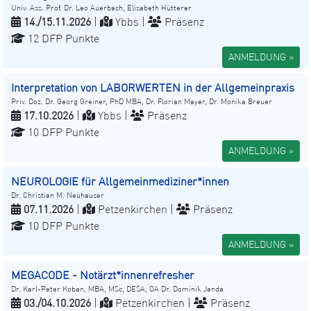
Univ. Ass. Prof. Dr. Leo Auerbach, Elisabeth Hütterer
14./15.11.2026
|
Ybbs |
Präsenz
12 DFP Punkte
ANMELDUNG »
Interpretation von LABORWERTEN in der Allgemeinpraxis
Priv. Doz. Dr. Georg Greiner, PhD MBA, Dr. Florian Mayer, Dr. Monika Breuer
17.10.2026
|
Ybbs |
Präsenz
10 DFP Punkte
ANMELDUNG »
NEUROLOGIE für Allgemeinmediziner*innen
Dr. Christian M. Neuhauser
07.11.2026
|
Petzenkirchen |
Präsenz
10 DFP Punkte
ANMELDUNG »
MEGACODE - Notärzt*innenrefresher
Dr. Karl-Peter Koban, MBA, MSc, DESA, OA Dr. Dominik Janda
03./04.10.2026
|
Petzenkirchen |
Präsenz