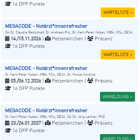
16 DFP Punkte
WARTELISTE »
MEGACODE - Notärzt*innenrefresher
OA Dr. Claudia Radschopf, Dr. Andreas Pils, Dr. Karl-Peter Koban, MBA, MSc, DESA
14./15.11.2026
|
Petzenkirchen |
Präsenz
16 DFP Punkte
WARTELISTE »
MEGACODE - Notärzt*innenrefresher
Dr. Karl-Peter Koban, MBA, MSc, DESA, Dr. Nicole Kordina
05./06.12.2026
|
Petzenkirchen |
Präsenz
16 DFP Punkte
ANMELDUNG »
MEGACODE - Notärzt*innenrefresher
Dr. Karl-Peter Koban, MBA, MSc, DESA, OA Dr. Jörg Leitner, PhD
23./24.01.2027
|
Petzenkirchen |
Präsenz
16 DFP Punkte
ANMELDUNG »