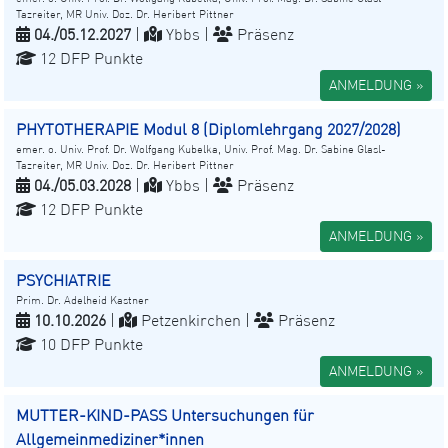
Tazreiter, MR Univ. Doz. Dr. Heribert Pittner
04./05.12.2027
|
Ybbs |
Präsenz
12 DFP Punkte
ANMELDUNG »
PHYTOTHERAPIE Modul 8 (Diplomlehrgang 2027/2028)
emer. o. Univ. Prof. Dr. Wolfgang Kubelka, Univ. Prof. Mag. Dr. Sabine Glasl-
Tazreiter, MR Univ. Doz. Dr. Heribert Pittner
04./05.03.2028
|
Ybbs |
Präsenz
12 DFP Punkte
ANMELDUNG »
PSYCHIATRIE
Prim. Dr. Adelheid Kastner
10.10.2026
|
Petzenkirchen |
Präsenz
10 DFP Punkte
ANMELDUNG »
MUTTER-KIND-PASS Untersuchungen für
Allgemeinmediziner*innen