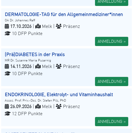
ANMELDUNG »
DERMATOLOGIE-TAG für den Allgemeinmediziner*innen
OA Dr. Johannes Raff
17.10.2026
|
Melk |
Präsenz
10 DFP Punkte
ANMELDUNG »
(Prä)DIABETES in der Praxis
MR Dr. Susanne Maria Pusarnig
14.11.2026
|
Melk |
Präsenz
10 DFP Punkte
ANMELDUNG »
ENDOKRINOLOGIE, Elektrolyt- und Vitaminhaushalt
Assoz. Prof. Priv.-Doz. Dr. Stefan Pilz, PhD
26.09.2026
|
Melk |
Präsenz
12 DFP Punkte
ANMELDUNG »