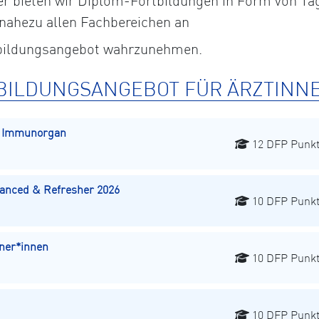
eter bieten wir Diplom-Fortbildungen in Form von
 nahezu allen Fachbereichen an
rtbildungsangebot wahrzunehmen.
BILDUNGSANGEBOT FÜR ÄRZTINN
s Immunorgan
12 DFP Punk
ced & Refresher 2026
10 DFP Punk
ner*innen
10 DFP Punk
10 DFP Punk