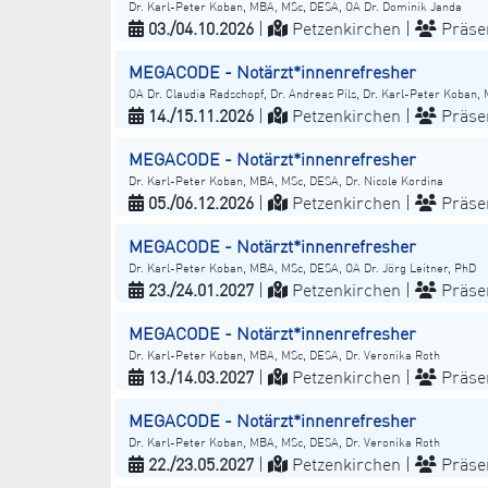
Dr. Karl-Peter Koban, MBA, MSc, DESA, OA Dr. Dominik Janda
03./04.10.2026
|
Petzenkirchen |
Präse
MEGACODE - Notärzt*innenrefresher
OA Dr. Claudia Radschopf, Dr. Andreas Pils, Dr. Karl-Peter Koban
14./15.11.2026
|
Petzenkirchen |
Präse
MEGACODE - Notärzt*innenrefresher
Dr. Karl-Peter Koban, MBA, MSc, DESA, Dr. Nicole Kordina
05./06.12.2026
|
Petzenkirchen |
Präse
MEGACODE - Notärzt*innenrefresher
Dr. Karl-Peter Koban, MBA, MSc, DESA, OA Dr. Jörg Leitner, PhD
23./24.01.2027
|
Petzenkirchen |
Präse
MEGACODE - Notärzt*innenrefresher
Dr. Karl-Peter Koban, MBA, MSc, DESA, Dr. Veronika Roth
13./14.03.2027
|
Petzenkirchen |
Präse
MEGACODE - Notärzt*innenrefresher
Dr. Karl-Peter Koban, MBA, MSc, DESA, Dr. Veronika Roth
22./23.05.2027
|
Petzenkirchen |
Präse