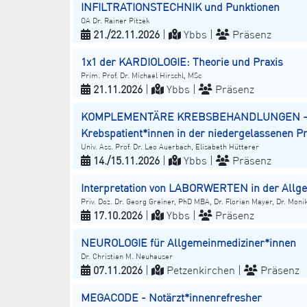
INFILTRATIONSTECHNIK und Punktionen
OA Dr. Rainer Pitzek
21./22.11.2026
|
Ybbs |
Präsenz
1x1 der KARDIOLOGIE: Theorie und Praxis
Prim. Prof. Dr. Michael Hirschl, MSc
21.11.2026
|
Ybbs |
Präsenz
KOMPLEMENTÄRE KREBSBEHANDLUNGEN - Vo
Krebspatient*innen in der niedergelassenen Pr
Univ. Ass. Prof. Dr. Leo Auerbach, Elisabeth Hütterer
14./15.11.2026
|
Ybbs |
Präsenz
Interpretation von LABORWERTEN in der Allg
Priv. Doz. Dr. Georg Greiner, PhD MBA, Dr. Florian Mayer, Dr. Mon
17.10.2026
|
Ybbs |
Präsenz
NEUROLOGIE für Allgemeinmediziner*innen
Dr. Christian M. Neuhauser
07.11.2026
|
Petzenkirchen |
Präsenz
MEGACODE - Notärzt*innenrefresher