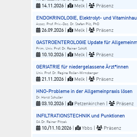
14.11.2026
|
Melk |
Präsenz
ENDOKRINOLOGIE, Elektrolyt- und Vitaminhau
Assoz. Prof. Priv.-Doz. Dr. Stefan Pilz, PhD
26.09.2026
|
Melk |
Präsenz
GASTROENTEROLOGIE Update für Allgemeinme
Prim. Univ. Prof. Dr. Rainer Schöfl
10.10.2026
|
Melk |
Präsenz
GERIATRIE für niedergelassene Ärzt*innen
Univ. Prof. Dr. Regina Roller-Wirnsberger
21.11.2026
|
Melk |
Präsenz
HNO-Probleme in der Allgemeinpraxis lösen
Dr. Horst Schuller
03.10.2026
|
Petzenkirchen |
Präsenz
INFILTRATIONSTECHNIK und Punktionen
OA Dr. Rainer Pitzek
10./11.10.2026
|
Ybbs |
Präsenz