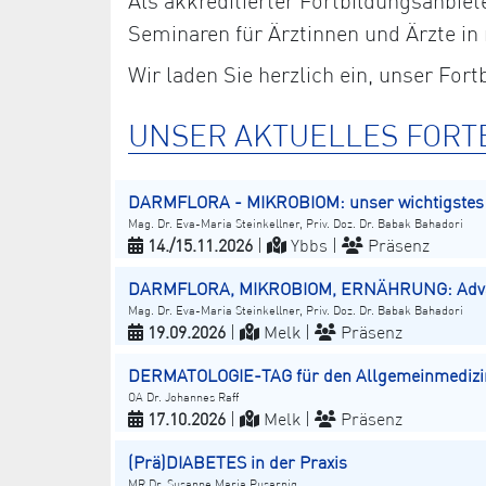
Als akkreditierter Fortbildungsanbi
Seminaren für Ärztinnen und Ärzte in
Wir laden Sie herzlich ein, unser Fo
UNSER AKTUELLES FORT
DARMFLORA - MIKROBIOM: unser wichtigste
Mag. Dr. Eva-Maria Steinkellner, Priv. Doz. Dr. Babak Bahadori
14./15.11.2026
|
Ybbs |
Präsenz
DARMFLORA, MIKROBIOM, ERNÄHRUNG: Advan
Mag. Dr. Eva-Maria Steinkellner, Priv. Doz. Dr. Babak Bahadori
19.09.2026
|
Melk |
Präsenz
DERMATOLOGIE-TAG für den Allgemeinmedizi
OA Dr. Johannes Raff
17.10.2026
|
Melk |
Präsenz
(Prä)DIABETES in der Praxis
MR Dr. Susanne Maria Pusarnig