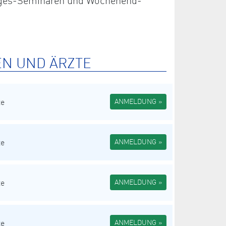
 Tages-Seminaren und Wochenend-
EN UND ÄRZTE
te
ANMELDUNG »
te
ANMELDUNG »
te
ANMELDUNG »
te
ANMELDUNG »