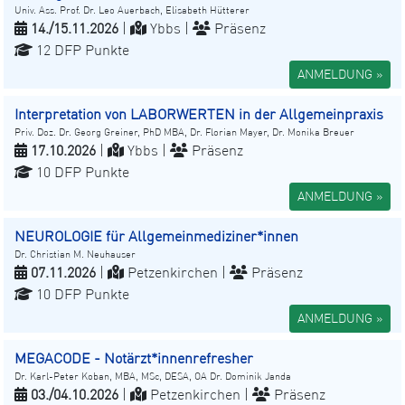
Univ. Ass. Prof. Dr. Leo Auerbach, Elisabeth Hütterer
14./15.11.2026
|
Ybbs |
Präsenz
12 DFP Punkte
ANMELDUNG »
Interpretation von LABORWERTEN in der Allgemeinpraxis
Priv. Doz. Dr. Georg Greiner, PhD MBA, Dr. Florian Mayer, Dr. Monika Breuer
17.10.2026
|
Ybbs |
Präsenz
10 DFP Punkte
ANMELDUNG »
NEUROLOGIE für Allgemeinmediziner*innen
Dr. Christian M. Neuhauser
07.11.2026
|
Petzenkirchen |
Präsenz
10 DFP Punkte
ANMELDUNG »
MEGACODE - Notärzt*innenrefresher
Dr. Karl-Peter Koban, MBA, MSc, DESA, OA Dr. Dominik Janda
03./04.10.2026
|
Petzenkirchen |
Präsenz