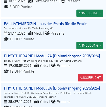
13.11.2026
|
Petzenkirchen |
Präsenz
5 DFP Punkte
ANMELDUNG »
PALLIATIVMEDIZIN - aus der Praxis für die Praxis
Dr. Walter Mokrusa, Dr. Tarik Farahat, MA
21.11.2026
|
Melk |
Präsenz
10 DFP Punkte
ANMELDUNG »
PHYTOTHERAPIE I Modul 7A (Diplomlehrgang 2025/2026)
emer. o. Univ. Prof. Dr. Wolfgang Kubelka, Mag. Dr. Astrid Obmann
19./20.09.2026
|
Ybbs |
Präsenz
12 DFP Punkte
AUSGEBUCHT
PHYTOTHERAPIE I Modul 8A (Diplomlehrgang 2025/2026)
emer. o. Univ. Prof. Dr. Wolfgang Kubelka, Univ. Prof. Mag. Dr. Sabine Glasl-
Tazreiter, MR Univ. Doz. Dr. Heribert Pittner
28./29.11.2026
|
Ybbs |
Präsenz