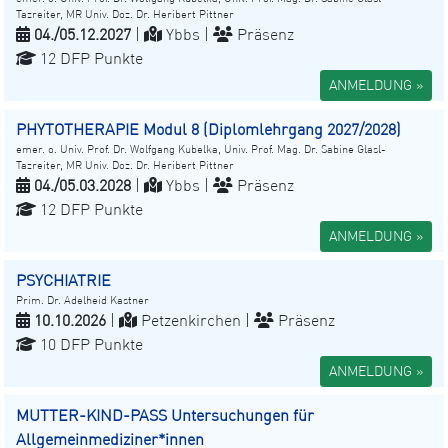
Tazreiter, MR Univ. Doz. Dr. Heribert Pittner
04./05.12.2027
|
Ybbs |
Präsenz
12 DFP Punkte
ANMELDUNG »
PHYTOTHERAPIE Modul 8 (Diplomlehrgang 2027/2028)
emer. o. Univ. Prof. Dr. Wolfgang Kubelka, Univ. Prof. Mag. Dr. Sabine Glasl-
Tazreiter, MR Univ. Doz. Dr. Heribert Pittner
04./05.03.2028
|
Ybbs |
Präsenz
12 DFP Punkte
ANMELDUNG »
PSYCHIATRIE
Prim. Dr. Adelheid Kastner
10.10.2026
|
Petzenkirchen |
Präsenz
10 DFP Punkte
ANMELDUNG »
MUTTER-KIND-PASS Untersuchungen für
Allgemeinmediziner*innen