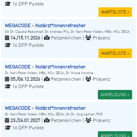
16 DFP Punkte
WARTELISTE »
MEGACODE - Notärzt*innenrefresher
OA Dr. Claudia Radschopf, Dr. Andreas Pils, Dr. Karl-Peter Koban, MBA, MSc, DESA
14./15.11.2026
|
Petzenkirchen |
Präsenz
16 DFP Punkte
WARTELISTE »
MEGACODE - Notärzt*innenrefresher
Dr. Karl-Peter Koban, MBA, MSc, DESA, Dr. Nicole Kordina
05./06.12.2026
|
Petzenkirchen |
Präsenz
16 DFP Punkte
ANMELDUNG »
MEGACODE - Notärzt*innenrefresher
Dr. Karl-Peter Koban, MBA, MSc, DESA, OA Dr. Jörg Leitner, PhD
23./24.01.2027
|
Petzenkirchen |
Präsenz
16 DFP Punkte
ANMELDUNG »