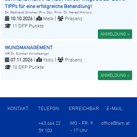
TIPPs für eine erfolgreiche Behandlung!
Dr. Waltraud Stromer, Priv. Doz. Prim. Dr. Nenad Mitrovic
10.10.2026
|
Melk |
Präsenz
11 DFP Punkte
ANMELDUNG »
WUNDMANAGEMENT
MR Dr. Günther Hirschberger
07.11.2026
|
Ybbs |
Präsenz
10 DFP Punkte
ANMELDUNG »
KONTAKT:
TELEFON
ERREICHBAR
E-MAIL
+43 664 22
MO - FR: 9
office@fam.at
59 103
- 17 Uhr