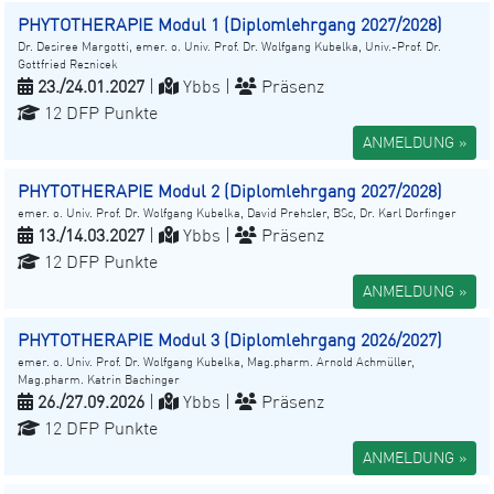
PHYTOTHERAPIE Modul 1 (Diplomlehrgang 2027/2028)
Dr. Desiree Margotti, emer. o. Univ. Prof. Dr. Wolfgang Kubelka, Univ.-Prof. Dr.
Gottfried Reznicek
23./24.01.2027
|
Ybbs |
Präsenz
12 DFP Punkte
ANMELDUNG »
PHYTOTHERAPIE Modul 2 (Diplomlehrgang 2027/2028)
emer. o. Univ. Prof. Dr. Wolfgang Kubelka, David Prehsler, BSc, Dr. Karl Dorfinger
13./14.03.2027
|
Ybbs |
Präsenz
12 DFP Punkte
ANMELDUNG »
PHYTOTHERAPIE Modul 3 (Diplomlehrgang 2026/2027)
emer. o. Univ. Prof. Dr. Wolfgang Kubelka, Mag.pharm. Arnold Achmüller,
Mag.pharm. Katrin Bachinger
26./27.09.2026
|
Ybbs |
Präsenz
12 DFP Punkte
ANMELDUNG »