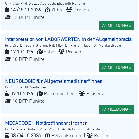
Univ. Ass. Prof. Dr. Leo Auerbach, Elisabeth Hütterer
14./15.11.2026
|
Ybbs |
Präsenz
12 DFP Punkte
ANMELDUNG »
Interpretation von LABORWERTEN in der Allgemeinpraxis
Priv. Doz. Dr. Georg Greiner, PhD MBA, Dr. Florian Mayer, Dr. Monika Breuer
17.10.2026
|
Ybbs |
Präsenz
10 DFP Punkte
ANMELDUNG »
NEUROLOGIE für Allgemeinmediziner*innen
Dr. Christian M. Neuhauser
07.11.2026
|
Petzenkirchen |
Präsenz
10 DFP Punkte
ANMELDUNG »
MEGACODE - Notärzt*innenrefresher
Dr. Karl-Peter Koban, MBA, MSc, DESA, OA Dr. Dominik Janda
03./04.10.2026
|
Petzenkirchen |
Präsenz