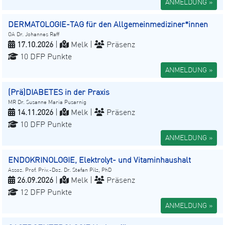
ANMELDUNG »
DERMATOLOGIE-TAG für den Allgemeinmediziner*innen
OA Dr. Johannes Raff
17.10.2026
|
Melk |
Präsenz
10 DFP Punkte
ANMELDUNG »
(Prä)DIABETES in der Praxis
MR Dr. Susanne Maria Pusarnig
14.11.2026
|
Melk |
Präsenz
10 DFP Punkte
ANMELDUNG »
ENDOKRINOLOGIE, Elektrolyt- und Vitaminhaushalt
Assoz. Prof. Priv.-Doz. Dr. Stefan Pilz, PhD
26.09.2026
|
Melk |
Präsenz
12 DFP Punkte
ANMELDUNG »