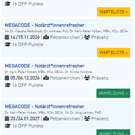
16 DFP Punkte
WARTELISTE »
MEGACODE - Notärzt*innenrefresher
OA Dr. Claudia Radschopf, Dr. Andreas Pils, Dr. Karl-Peter Koban, MBA, MSc, DESA
14./15.11.2026
|
Petzenkirchen |
Präsenz
16 DFP Punkte
WARTELISTE »
MEGACODE - Notärzt*innenrefresher
Dr. Karl-Peter Koban, MBA, MSc, DESA, Dr. Nicole Kordina
05./06.12.2026
|
Petzenkirchen |
Präsenz
16 DFP Punkte
ANMELDUNG »
MEGACODE - Notärzt*innenrefresher
Dr. Karl-Peter Koban, MBA, MSc, DESA, OA Dr. Jörg Leitner, PhD
23./24.01.2027
|
Petzenkirchen |
Präsenz
16 DFP Punkte
ANMELDUNG »