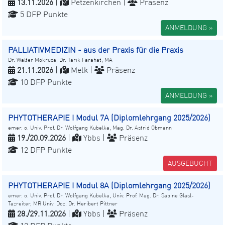
13.11.2026
|
Petzenkirchen |
Präsenz
5 DFP Punkte
ANMELDUNG »
PALLIATIVMEDIZIN - aus der Praxis für die Praxis
Dr. Walter Mokrusa, Dr. Tarik Farahat, MA
21.11.2026
|
Melk |
Präsenz
10 DFP Punkte
ANMELDUNG »
PHYTOTHERAPIE I Modul 7A (Diplomlehrgang 2025/2026)
emer. o. Univ. Prof. Dr. Wolfgang Kubelka, Mag. Dr. Astrid Obmann
19./20.09.2026
|
Ybbs |
Präsenz
12 DFP Punkte
AUSGEBUCHT
PHYTOTHERAPIE I Modul 8A (Diplomlehrgang 2025/2026)
emer. o. Univ. Prof. Dr. Wolfgang Kubelka, Univ. Prof. Mag. Dr. Sabine Glasl-
Tazreiter, MR Univ. Doz. Dr. Heribert Pittner
28./29.11.2026
|
Ybbs |
Präsenz