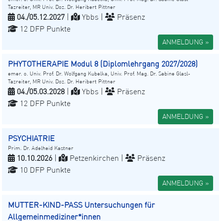
Tazreiter, MR Univ. Doz. Dr. Heribert Pittner
04./05.12.2027
|
Ybbs |
Präsenz
12 DFP Punkte
ANMELDUNG »
PHYTOTHERAPIE Modul 8 (Diplomlehrgang 2027/2028)
emer. o. Univ. Prof. Dr. Wolfgang Kubelka, Univ. Prof. Mag. Dr. Sabine Glasl-
Tazreiter, MR Univ. Doz. Dr. Heribert Pittner
04./05.03.2028
|
Ybbs |
Präsenz
12 DFP Punkte
ANMELDUNG »
PSYCHIATRIE
Prim. Dr. Adelheid Kastner
10.10.2026
|
Petzenkirchen |
Präsenz
10 DFP Punkte
ANMELDUNG »
MUTTER-KIND-PASS Untersuchungen für
Allgemeinmediziner*innen