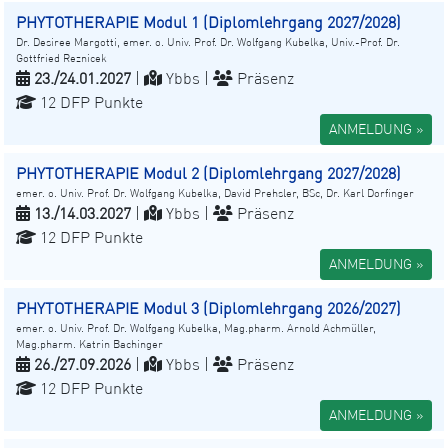
PHYTOTHERAPIE Modul 1 (Diplomlehrgang 2027/2028)
Dr. Desiree Margotti, emer. o. Univ. Prof. Dr. Wolfgang Kubelka, Univ.-Prof. Dr.
Gottfried Reznicek
23./24.01.2027
|
Ybbs |
Präsenz
12 DFP Punkte
ANMELDUNG »
PHYTOTHERAPIE Modul 2 (Diplomlehrgang 2027/2028)
emer. o. Univ. Prof. Dr. Wolfgang Kubelka, David Prehsler, BSc, Dr. Karl Dorfinger
13./14.03.2027
|
Ybbs |
Präsenz
12 DFP Punkte
ANMELDUNG »
PHYTOTHERAPIE Modul 3 (Diplomlehrgang 2026/2027)
emer. o. Univ. Prof. Dr. Wolfgang Kubelka, Mag.pharm. Arnold Achmüller,
Mag.pharm. Katrin Bachinger
26./27.09.2026
|
Ybbs |
Präsenz
12 DFP Punkte
ANMELDUNG »