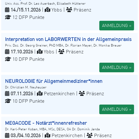
Univ. Ass. Prof. Dr. Leo Auerbach, Elisabeth Hütterer
14./15.11.2026
|
Ybbs |
Präsenz
12 DFP Punkte
ANMELDUNG »
Interpretation von LABORWERTEN in der Allgemeinpraxis
Priv. Doz. Dr. Georg Greiner, PhD MBA, Dr. Florian Mayer, Dr. Monika Breuer
17.10.2026
|
Ybbs |
Präsenz
10 DFP Punkte
ANMELDUNG »
NEUROLOGIE für Allgemeinmediziner*innen
Dr. Christian M. Neuhauser
07.11.2026
|
Petzenkirchen |
Präsenz
10 DFP Punkte
ANMELDUNG »
MEGACODE - Notärzt*innenrefresher
Dr. Karl-Peter Koban, MBA, MSc, DESA, OA Dr. Dominik Janda
03./04.10.2026
|
Petzenkirchen |
Präsenz