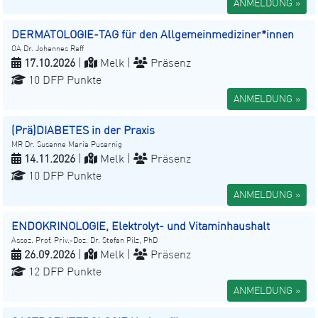
ANMELDUNG »
DERMATOLOGIE-TAG für den Allgemeinmediziner*innen
OA Dr. Johannes Raff
17.10.2026
|
Melk |
Präsenz
10 DFP Punkte
ANMELDUNG »
(Prä)DIABETES in der Praxis
MR Dr. Susanne Maria Pusarnig
14.11.2026
|
Melk |
Präsenz
10 DFP Punkte
ANMELDUNG »
ENDOKRINOLOGIE, Elektrolyt- und Vitaminhaushalt
Assoz. Prof. Priv.-Doz. Dr. Stefan Pilz, PhD
26.09.2026
|
Melk |
Präsenz
12 DFP Punkte
ANMELDUNG »