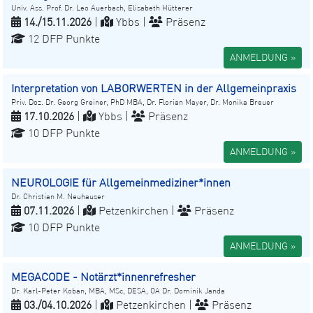
Univ. Ass. Prof. Dr. Leo Auerbach, Elisabeth Hütterer
14./15.11.2026
|
Ybbs |
Präsenz
12 DFP Punkte
ANMELDUNG »
Interpretation von LABORWERTEN in der Allgemeinpraxis
Priv. Doz. Dr. Georg Greiner, PhD MBA, Dr. Florian Mayer, Dr. Monika Breuer
17.10.2026
|
Ybbs |
Präsenz
10 DFP Punkte
ANMELDUNG »
NEUROLOGIE für Allgemeinmediziner*innen
Dr. Christian M. Neuhauser
07.11.2026
|
Petzenkirchen |
Präsenz
10 DFP Punkte
ANMELDUNG »
MEGACODE - Notärzt*innenrefresher
Dr. Karl-Peter Koban, MBA, MSc, DESA, OA Dr. Dominik Janda
03./04.10.2026
|
Petzenkirchen |
Präsenz