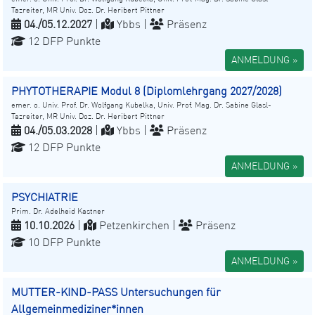
Tazreiter, MR Univ. Doz. Dr. Heribert Pittner
04./05.12.2027
|
Ybbs |
Präsenz
12 DFP Punkte
ANMELDUNG »
PHYTOTHERAPIE Modul 8 (Diplomlehrgang 2027/2028)
emer. o. Univ. Prof. Dr. Wolfgang Kubelka, Univ. Prof. Mag. Dr. Sabine Glasl-
Tazreiter, MR Univ. Doz. Dr. Heribert Pittner
04./05.03.2028
|
Ybbs |
Präsenz
12 DFP Punkte
ANMELDUNG »
PSYCHIATRIE
Prim. Dr. Adelheid Kastner
10.10.2026
|
Petzenkirchen |
Präsenz
10 DFP Punkte
ANMELDUNG »
MUTTER-KIND-PASS Untersuchungen für
Allgemeinmediziner*innen