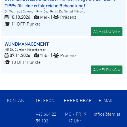
TIPPs für eine erfolgreiche Behandlung!
Dr. Waltraud Stromer, Priv. Doz. Prim. Dr. Nenad Mitrovic
10.10.2026
|
Melk |
Präsenz
11 DFP Punkte
ANMELDUNG »
WUNDMANAGEMENT
MR Dr. Günther Hirschberger
07.11.2026
|
Ybbs |
Präsenz
10 DFP Punkte
ANMELDUNG »
KONTAKT:
TELEFON
ERREICHBAR
E-MAIL
+43 664 22
MO - FR: 9
office@fam.at
59 103
- 17 Uhr