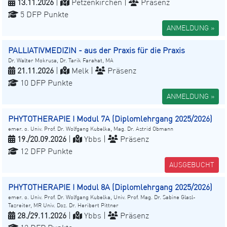
13.11.2026
|
Petzenkirchen |
Präsenz
5 DFP Punkte
ANMELDUNG »
PALLIATIVMEDIZIN - aus der Praxis für die Praxis
Dr. Walter Mokrusa, Dr. Tarik Farahat, MA
21.11.2026
|
Melk |
Präsenz
10 DFP Punkte
ANMELDUNG »
PHYTOTHERAPIE I Modul 7A (Diplomlehrgang 2025/2026)
emer. o. Univ. Prof. Dr. Wolfgang Kubelka, Mag. Dr. Astrid Obmann
19./20.09.2026
|
Ybbs |
Präsenz
12 DFP Punkte
AUSGEBUCHT
PHYTOTHERAPIE I Modul 8A (Diplomlehrgang 2025/2026)
emer. o. Univ. Prof. Dr. Wolfgang Kubelka, Univ. Prof. Mag. Dr. Sabine Glasl-
Tazreiter, MR Univ. Doz. Dr. Heribert Pittner
28./29.11.2026
|
Ybbs |
Präsenz