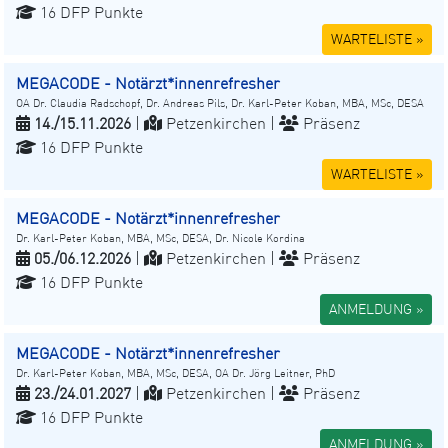
16 DFP Punkte
WARTELISTE »
MEGACODE - Notärzt*innenrefresher
OA Dr. Claudia Radschopf, Dr. Andreas Pils, Dr. Karl-Peter Koban, MBA, MSc, DESA
14./15.11.2026
|
Petzenkirchen |
Präsenz
16 DFP Punkte
WARTELISTE »
MEGACODE - Notärzt*innenrefresher
Dr. Karl-Peter Koban, MBA, MSc, DESA, Dr. Nicole Kordina
05./06.12.2026
|
Petzenkirchen |
Präsenz
16 DFP Punkte
ANMELDUNG »
MEGACODE - Notärzt*innenrefresher
Dr. Karl-Peter Koban, MBA, MSc, DESA, OA Dr. Jörg Leitner, PhD
23./24.01.2027
|
Petzenkirchen |
Präsenz
16 DFP Punkte
ANMELDUNG »