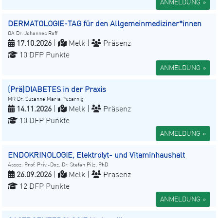
ANMELDUNG »
DERMATOLOGIE-TAG für den Allgemeinmediziner*innen
OA Dr. Johannes Raff
17.10.2026
|
Melk |
Präsenz
10 DFP Punkte
ANMELDUNG »
(Prä)DIABETES in der Praxis
MR Dr. Susanne Maria Pusarnig
14.11.2026
|
Melk |
Präsenz
10 DFP Punkte
ANMELDUNG »
ENDOKRINOLOGIE, Elektrolyt- und Vitaminhaushalt
Assoz. Prof. Priv.-Doz. Dr. Stefan Pilz, PhD
26.09.2026
|
Melk |
Präsenz
12 DFP Punkte
ANMELDUNG »