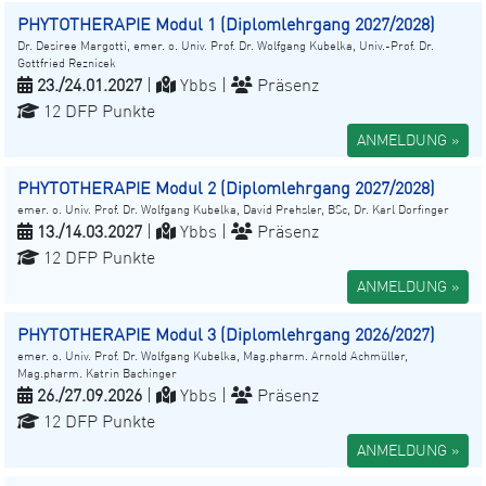
PHYTOTHERAPIE Modul 1 (Diplomlehrgang 2027/2028)
Dr. Desiree Margotti, emer. o. Univ. Prof. Dr. Wolfgang Kubelka, Univ.-Prof. Dr.
Gottfried Reznicek
23./24.01.2027
|
Ybbs |
Präsenz
12 DFP Punkte
ANMELDUNG »
PHYTOTHERAPIE Modul 2 (Diplomlehrgang 2027/2028)
emer. o. Univ. Prof. Dr. Wolfgang Kubelka, David Prehsler, BSc, Dr. Karl Dorfinger
13./14.03.2027
|
Ybbs |
Präsenz
12 DFP Punkte
ANMELDUNG »
PHYTOTHERAPIE Modul 3 (Diplomlehrgang 2026/2027)
emer. o. Univ. Prof. Dr. Wolfgang Kubelka, Mag.pharm. Arnold Achmüller,
Mag.pharm. Katrin Bachinger
26./27.09.2026
|
Ybbs |
Präsenz
12 DFP Punkte
ANMELDUNG »