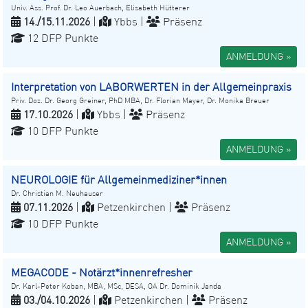
Univ. Ass. Prof. Dr. Leo Auerbach, Elisabeth Hütterer
14./15.11.2026
|
Ybbs |
Präsenz
12 DFP Punkte
ANMELDUNG »
Interpretation von LABORWERTEN in der Allgemeinpraxis
Priv. Doz. Dr. Georg Greiner, PhD MBA, Dr. Florian Mayer, Dr. Monika Breuer
17.10.2026
|
Ybbs |
Präsenz
10 DFP Punkte
ANMELDUNG »
NEUROLOGIE für Allgemeinmediziner*innen
Dr. Christian M. Neuhauser
07.11.2026
|
Petzenkirchen |
Präsenz
10 DFP Punkte
ANMELDUNG »
MEGACODE - Notärzt*innenrefresher
Dr. Karl-Peter Koban, MBA, MSc, DESA, OA Dr. Dominik Janda
03./04.10.2026
|
Petzenkirchen |
Präsenz