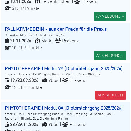
13.11.2026
|
Petzenkirchen |
Präsenz
5 DFP Punkte
ANMELDUNG »
PALLIATIVMEDIZIN - aus der Praxis für die Praxis
Dr. Walter Mokrusa, Dr. Tarik Farahat, MA
21.11.2026
|
Melk |
Präsenz
10 DFP Punkte
ANMELDUNG »
PHYTOTHERAPIE I Modul 7A (Diplomlehrgang 2025/2026)
emer. o. Univ. Prof. Dr. Wolfgang Kubelka, Mag. Dr. Astrid Obmann
19./20.09.2026
|
Ybbs |
Präsenz
12 DFP Punkte
AUSGEBUCHT
PHYTOTHERAPIE I Modul 8A (Diplomlehrgang 2025/2026)
emer. o. Univ. Prof. Dr. Wolfgang Kubelka, Univ. Prof. Mag. Dr. Sabine Glasl-
Tazreiter, MR Univ. Doz. Dr. Heribert Pittner
28./29.11.2026
|
Ybbs |
Präsenz