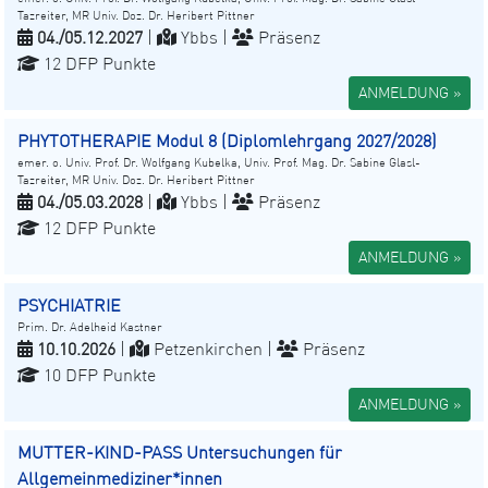
Tazreiter, MR Univ. Doz. Dr. Heribert Pittner
04./05.12.2027
|
Ybbs |
Präsenz
12 DFP Punkte
ANMELDUNG »
PHYTOTHERAPIE Modul 8 (Diplomlehrgang 2027/2028)
emer. o. Univ. Prof. Dr. Wolfgang Kubelka, Univ. Prof. Mag. Dr. Sabine Glasl-
Tazreiter, MR Univ. Doz. Dr. Heribert Pittner
04./05.03.2028
|
Ybbs |
Präsenz
12 DFP Punkte
ANMELDUNG »
PSYCHIATRIE
Prim. Dr. Adelheid Kastner
10.10.2026
|
Petzenkirchen |
Präsenz
10 DFP Punkte
ANMELDUNG »
MUTTER-KIND-PASS Untersuchungen für
Allgemeinmediziner*innen