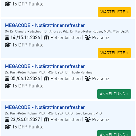
16 DFP Punkte
WARTELISTE »
MEGACODE - Notärzt*innenrefresher
OA Dr. Claudia Radschopf, Dr. Andreas Pils, Dr. Karl-Peter Koban, MBA, MSc, DESA
14./15.11.2026
|
Petzenkirchen |
Präsenz
16 DFP Punkte
WARTELISTE »
MEGACODE - Notärzt*innenrefresher
Dr. Karl-Peter Koban, MBA, MSc, DESA, Dr. Nicole Kordina
05./06.12.2026
|
Petzenkirchen |
Präsenz
16 DFP Punkte
ANMELDUNG »
MEGACODE - Notärzt*innenrefresher
Dr. Karl-Peter Koban, MBA, MSc, DESA, OA Dr. Jörg Leitner, PhD
23./24.01.2027
|
Petzenkirchen |
Präsenz
16 DFP Punkte
ANMELDUNG »