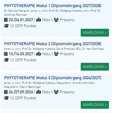
PHYTOTHERAPIE Modul 1 (Diplomlehrgang 2027/2028)
Dr. Desiree Margotti, emer. o. Univ. Prof. Dr. Wolfgang Kubelka, Univ.-Prof. Dr.
Gottfried Reznicek
23./24.01.2027
|
Ybbs |
Präsenz
12 DFP Punkte
ANMELDUNG »
PHYTOTHERAPIE Modul 2 (Diplomlehrgang 2027/2028)
emer. o. Univ. Prof. Dr. Wolfgang Kubelka, David Prehsler, BSc, Dr. Karl Dorfinger
13./14.03.2027
|
Ybbs |
Präsenz
12 DFP Punkte
ANMELDUNG »
PHYTOTHERAPIE Modul 3 (Diplomlehrgang 2026/2027)
emer. o. Univ. Prof. Dr. Wolfgang Kubelka, Mag.pharm. Arnold Achmüller,
Mag.pharm. Katrin Bachinger
26./27.09.2026
|
Ybbs |
Präsenz
12 DFP Punkte
ANMELDUNG »