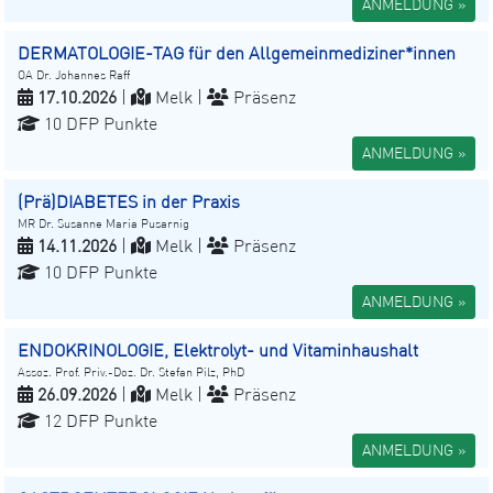
ANMELDUNG »
DERMATOLOGIE-TAG für den Allgemeinmediziner*innen
OA Dr. Johannes Raff
17.10.2026
|
Melk |
Präsenz
10 DFP Punkte
ANMELDUNG »
(Prä)DIABETES in der Praxis
MR Dr. Susanne Maria Pusarnig
14.11.2026
|
Melk |
Präsenz
10 DFP Punkte
ANMELDUNG »
ENDOKRINOLOGIE, Elektrolyt- und Vitaminhaushalt
Assoz. Prof. Priv.-Doz. Dr. Stefan Pilz, PhD
26.09.2026
|
Melk |
Präsenz
12 DFP Punkte
ANMELDUNG »