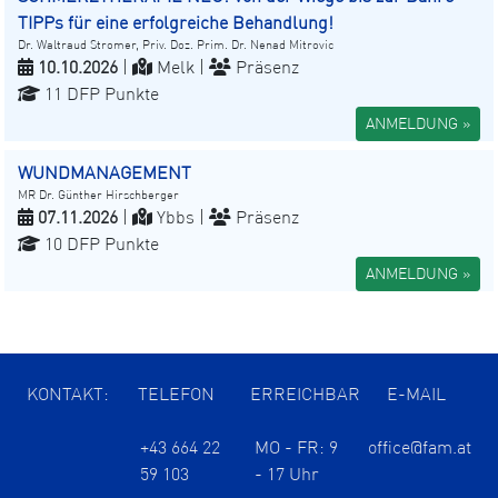
TIPPs für eine erfolgreiche Behandlung!
Dr. Waltraud Stromer, Priv. Doz. Prim. Dr. Nenad Mitrovic
10.10.2026
|
Melk |
Präsenz
11 DFP Punkte
ANMELDUNG »
WUNDMANAGEMENT
MR Dr. Günther Hirschberger
07.11.2026
|
Ybbs |
Präsenz
10 DFP Punkte
ANMELDUNG »
KONTAKT:
TELEFON
ERREICHBAR
E-MAIL
+43 664 22
MO - FR: 9
office@fam.at
59 103
- 17 Uhr