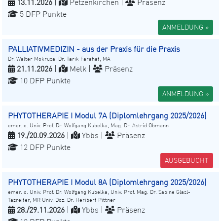
13.11.2026
|
Petzenkirchen |
Präsenz
5 DFP Punkte
ANMELDUNG »
PALLIATIVMEDIZIN - aus der Praxis für die Praxis
Dr. Walter Mokrusa, Dr. Tarik Farahat, MA
21.11.2026
|
Melk |
Präsenz
10 DFP Punkte
ANMELDUNG »
PHYTOTHERAPIE I Modul 7A (Diplomlehrgang 2025/2026)
emer. o. Univ. Prof. Dr. Wolfgang Kubelka, Mag. Dr. Astrid Obmann
19./20.09.2026
|
Ybbs |
Präsenz
12 DFP Punkte
AUSGEBUCHT
PHYTOTHERAPIE I Modul 8A (Diplomlehrgang 2025/2026)
emer. o. Univ. Prof. Dr. Wolfgang Kubelka, Univ. Prof. Mag. Dr. Sabine Glasl-
Tazreiter, MR Univ. Doz. Dr. Heribert Pittner
28./29.11.2026
|
Ybbs |
Präsenz