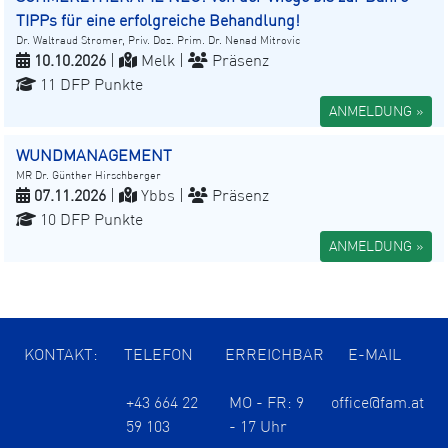
TIPPs für eine erfolgreiche Behandlung!
Dr. Waltraud Stromer, Priv. Doz. Prim. Dr. Nenad Mitrovic
10.10.2026
|
Melk |
Präsenz
11 DFP Punkte
ANMELDUNG »
WUNDMANAGEMENT
MR Dr. Günther Hirschberger
07.11.2026
|
Ybbs |
Präsenz
10 DFP Punkte
ANMELDUNG »
KONTAKT:
TELEFON
ERREICHBAR
E-MAIL
+43 664 22
MO - FR: 9
office@fam.at
59 103
- 17 Uhr