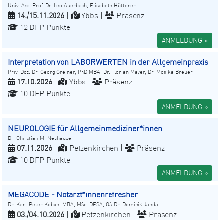
Univ. Ass. Prof. Dr. Leo Auerbach, Elisabeth Hütterer
14./15.11.2026
|
Ybbs |
Präsenz
12 DFP Punkte
ANMELDUNG »
Interpretation von LABORWERTEN in der Allgemeinpraxis
Priv. Doz. Dr. Georg Greiner, PhD MBA, Dr. Florian Mayer, Dr. Monika Breuer
17.10.2026
|
Ybbs |
Präsenz
10 DFP Punkte
ANMELDUNG »
NEUROLOGIE für Allgemeinmediziner*innen
Dr. Christian M. Neuhauser
07.11.2026
|
Petzenkirchen |
Präsenz
10 DFP Punkte
ANMELDUNG »
MEGACODE - Notärzt*innenrefresher
Dr. Karl-Peter Koban, MBA, MSc, DESA, OA Dr. Dominik Janda
03./04.10.2026
|
Petzenkirchen |
Präsenz