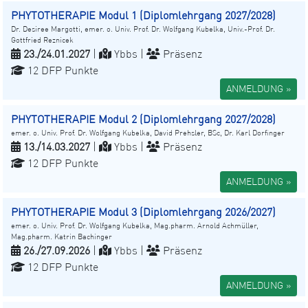
PHYTOTHERAPIE Modul 1 (Diplomlehrgang 2027/2028)
Dr. Desiree Margotti, emer. o. Univ. Prof. Dr. Wolfgang Kubelka, Univ.-Prof. Dr.
Gottfried Reznicek
23./24.01.2027
|
Ybbs |
Präsenz
12 DFP Punkte
ANMELDUNG »
PHYTOTHERAPIE Modul 2 (Diplomlehrgang 2027/2028)
emer. o. Univ. Prof. Dr. Wolfgang Kubelka, David Prehsler, BSc, Dr. Karl Dorfinger
13./14.03.2027
|
Ybbs |
Präsenz
12 DFP Punkte
ANMELDUNG »
PHYTOTHERAPIE Modul 3 (Diplomlehrgang 2026/2027)
emer. o. Univ. Prof. Dr. Wolfgang Kubelka, Mag.pharm. Arnold Achmüller,
Mag.pharm. Katrin Bachinger
26./27.09.2026
|
Ybbs |
Präsenz
12 DFP Punkte
ANMELDUNG »