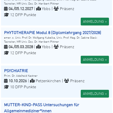
Tazreiter, MR Univ. Doz. Dr. Heribert Pittner
04./05.12.2027
|
Ybbs |
Präsenz
12 DFP Punkte
ANMELDUNG »
PHYTOTHERAPIE Modul 8 (Diplomlehrgang 2027/2028)
emer. o. Univ. Prof. Dr. Wolfgang Kubelka, Univ. Prof. Mag. Dr. Sabine Glasl-
Tazreiter, MR Univ. Doz. Dr. Heribert Pittner
04./05.03.2028
|
Ybbs |
Präsenz
12 DFP Punkte
ANMELDUNG »
PSYCHIATRIE
Prim. Dr. Adelheid Kastner
10.10.2026
|
Petzenkirchen |
Präsenz
10 DFP Punkte
ANMELDUNG »
MUTTER-KIND-PASS Untersuchungen für
Allgemeinmediziner*innen