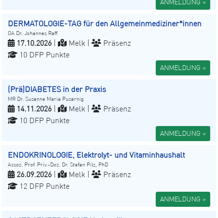
ANMELDUNG »
DERMATOLOGIE-TAG für den Allgemeinmediziner*innen
OA Dr. Johannes Raff
17.10.2026
|
Melk |
Präsenz
10 DFP Punkte
ANMELDUNG »
(Prä)DIABETES in der Praxis
MR Dr. Susanne Maria Pusarnig
14.11.2026
|
Melk |
Präsenz
10 DFP Punkte
ANMELDUNG »
ENDOKRINOLOGIE, Elektrolyt- und Vitaminhaushalt
Assoz. Prof. Priv.-Doz. Dr. Stefan Pilz, PhD
26.09.2026
|
Melk |
Präsenz
12 DFP Punkte
ANMELDUNG »