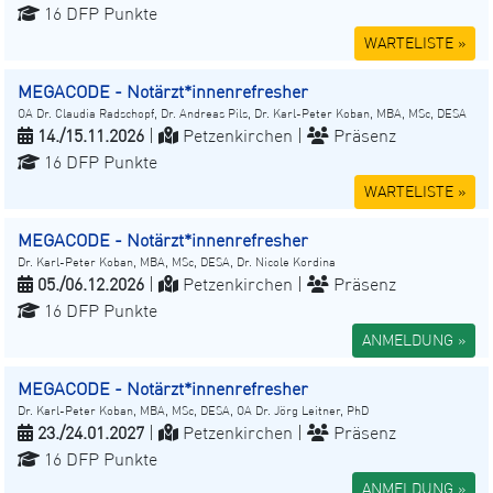
16 DFP Punkte
WARTELISTE »
MEGACODE - Notärzt*innenrefresher
OA Dr. Claudia Radschopf, Dr. Andreas Pils, Dr. Karl-Peter Koban, MBA, MSc, DESA
14./15.11.2026
|
Petzenkirchen |
Präsenz
16 DFP Punkte
WARTELISTE »
MEGACODE - Notärzt*innenrefresher
Dr. Karl-Peter Koban, MBA, MSc, DESA, Dr. Nicole Kordina
05./06.12.2026
|
Petzenkirchen |
Präsenz
16 DFP Punkte
ANMELDUNG »
MEGACODE - Notärzt*innenrefresher
Dr. Karl-Peter Koban, MBA, MSc, DESA, OA Dr. Jörg Leitner, PhD
23./24.01.2027
|
Petzenkirchen |
Präsenz
16 DFP Punkte
ANMELDUNG »