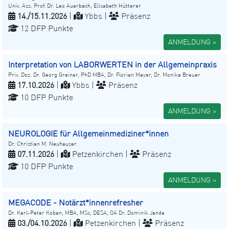
Univ. Ass. Prof. Dr. Leo Auerbach, Elisabeth Hütterer
14./15.11.2026
|
Ybbs |
Präsenz
12 DFP Punkte
ANMELDUNG »
Interpretation von LABORWERTEN in der Allgemeinpraxis
Priv. Doz. Dr. Georg Greiner, PhD MBA, Dr. Florian Mayer, Dr. Monika Breuer
17.10.2026
|
Ybbs |
Präsenz
10 DFP Punkte
ANMELDUNG »
NEUROLOGIE für Allgemeinmediziner*innen
Dr. Christian M. Neuhauser
07.11.2026
|
Petzenkirchen |
Präsenz
10 DFP Punkte
ANMELDUNG »
MEGACODE - Notärzt*innenrefresher
Dr. Karl-Peter Koban, MBA, MSc, DESA, OA Dr. Dominik Janda
03./04.10.2026
|
Petzenkirchen |
Präsenz