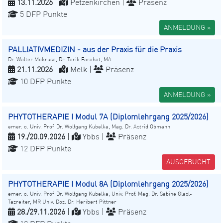
13.11.2026
|
Petzenkirchen |
Präsenz
5 DFP Punkte
ANMELDUNG »
PALLIATIVMEDIZIN - aus der Praxis für die Praxis
Dr. Walter Mokrusa, Dr. Tarik Farahat, MA
21.11.2026
|
Melk |
Präsenz
10 DFP Punkte
ANMELDUNG »
PHYTOTHERAPIE I Modul 7A (Diplomlehrgang 2025/2026)
emer. o. Univ. Prof. Dr. Wolfgang Kubelka, Mag. Dr. Astrid Obmann
19./20.09.2026
|
Ybbs |
Präsenz
12 DFP Punkte
AUSGEBUCHT
PHYTOTHERAPIE I Modul 8A (Diplomlehrgang 2025/2026)
emer. o. Univ. Prof. Dr. Wolfgang Kubelka, Univ. Prof. Mag. Dr. Sabine Glasl-
Tazreiter, MR Univ. Doz. Dr. Heribert Pittner
28./29.11.2026
|
Ybbs |
Präsenz