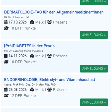
ANMELDUNG »
DERMATOLOGIE-TAG für den Allgemeinmediziner*innen
OA Dr. Johannes Raff
17.10.2026
|
Melk |
Präsenz
10 DFP Punkte
ANMELDUNG »
(Prä)DIABETES in der Praxis
MR Dr. Susanne Maria Pusarnig
14.11.2026
|
Melk |
Präsenz
10 DFP Punkte
ANMELDUNG »
ENDOKRINOLOGIE, Elektrolyt- und Vitaminhaushalt
Assoz. Prof. Priv.-Doz. Dr. Stefan Pilz, PhD
26.09.2026
|
Melk |
Präsenz
12 DFP Punkte
ANMELDUNG »