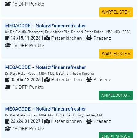
16 DFP Punkte
WARTELISTE »
MEGACODE - Notärzt*innenrefresher
OA Dr. Claudia Radschopf, Dr. Andreas Pils, Dr. Karl-Peter Koban, MBA, MSc, DESA
14./15.11.2026
|
Petzenkirchen |
Präsenz
16 DFP Punkte
WARTELISTE »
MEGACODE - Notärzt*innenrefresher
Dr. Karl-Peter Koban, MBA, MSc, DESA, Dr. Nicole Kordina
05./06.12.2026
|
Petzenkirchen |
Präsenz
16 DFP Punkte
ANMELDUNG »
MEGACODE - Notärzt*innenrefresher
Dr. Karl-Peter Koban, MBA, MSc, DESA, OA Dr. Jörg Leitner, PhD
23./24.01.2027
|
Petzenkirchen |
Präsenz
16 DFP Punkte
ANMELDUNG »