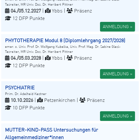
Tazreiter, MR Univ. Doz. Dr. Heribert Pittner
04./05.12.2027
|
Ybbs |
Präsenz
12 DFP Punkte
ANMELDUNG »
PHYTOTHERAPIE Modul 8 (Diplomlehrgang 2027/2028)
emer. o. Univ. Prof. Dr. Wolfgang Kubelka, Univ. Prof. Mag. Dr. Sabine Glasl-
Tazreiter, MR Univ. Doz. Dr. Heribert Pittner
04./05.03.2028
|
Ybbs |
Präsenz
12 DFP Punkte
ANMELDUNG »
PSYCHIATRIE
Prim. Dr. Adelheid Kastner
10.10.2026
|
Petzenkirchen |
Präsenz
10 DFP Punkte
ANMELDUNG »
MUTTER-KIND-PASS Untersuchungen für
Allgemeinmediziner*innen