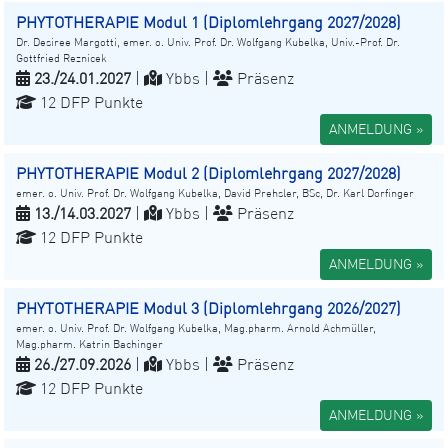
PHYTOTHERAPIE Modul 1 (Diplomlehrgang 2027/2028)
Dr. Desiree Margotti, emer. o. Univ. Prof. Dr. Wolfgang Kubelka, Univ.-Prof. Dr.
Gottfried Reznicek
23./24.01.2027
|
Ybbs |
Präsenz
12 DFP Punkte
ANMELDUNG »
PHYTOTHERAPIE Modul 2 (Diplomlehrgang 2027/2028)
emer. o. Univ. Prof. Dr. Wolfgang Kubelka, David Prehsler, BSc, Dr. Karl Dorfinger
13./14.03.2027
|
Ybbs |
Präsenz
12 DFP Punkte
ANMELDUNG »
PHYTOTHERAPIE Modul 3 (Diplomlehrgang 2026/2027)
emer. o. Univ. Prof. Dr. Wolfgang Kubelka, Mag.pharm. Arnold Achmüller,
Mag.pharm. Katrin Bachinger
26./27.09.2026
|
Ybbs |
Präsenz
12 DFP Punkte
ANMELDUNG »