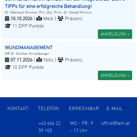
TIPPs für eine erfolgreiche Behandlung!
Dr. Waltraud Stromer, Priv. Doz. Prim. Dr. Nenad Mitrovic
10.10.2026
|
Melk |
Präsenz
11 DFP Punkte
ANMELDUNG »
WUNDMANAGEMENT
MR Dr. Günther Hirschberger
07.11.2026
|
Ybbs |
Präsenz
10 DFP Punkte
ANMELDUNG »
KONTAKT:
TELEFON
ERREICHBAR
E-MAIL
+43 664 22
MO - FR: 9
office@fam.at
59 103
- 17 Uhr