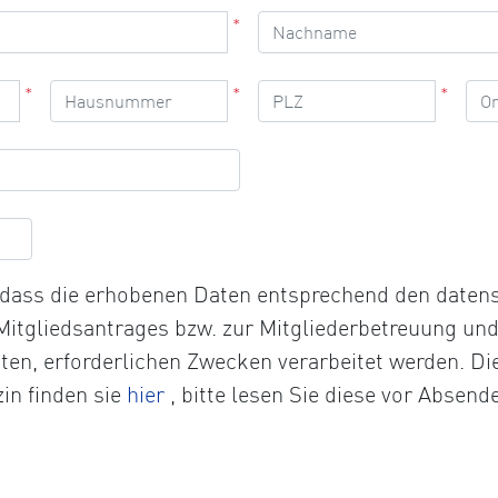
*
*
*
*
, dass die erhobenen Daten entsprechend den date
 Mitgliedsantrages bzw. zur Mitgliederbetreuung un
chten, erforderlichen Zwecken verarbeitet werden. D
Öffnet
in finden sie
hier
, bitte lesen Sie diese vor Absend
die
Datenschutzerklärung
in