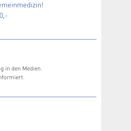
gemeinmedizin!
0,-
ng in den Medien.
nformiert.