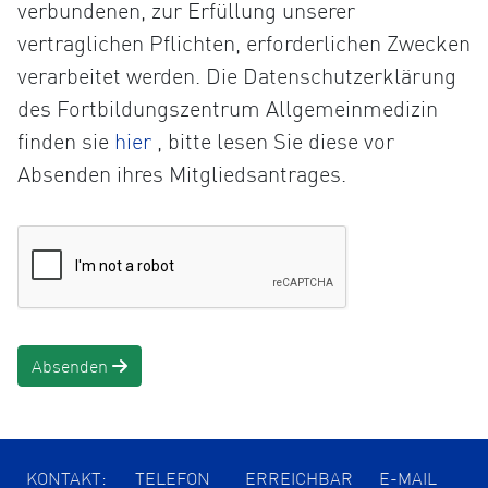
verbundenen, zur Erfüllung unserer
vertraglichen Pflichten, erforderlichen Zwecken
verarbeitet werden. Die Datenschutzerklärung
des Fortbildungszentrum Allgemeinmedizin
Öffnet
finden sie
hier
, bitte lesen Sie diese vor
die
Absenden ihres Mitgliedsantrages.
Datenschutzerklärung
in
einem
neuen
Tab
Absenden
KONTAKT:
TELEFON
ERREICHBAR
E-MAIL