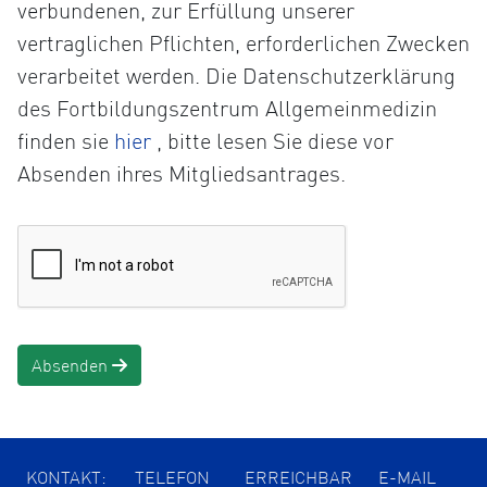
verbundenen, zur Erfüllung unserer
vertraglichen Pflichten, erforderlichen Zwecken
verarbeitet werden. Die Datenschutzerklärung
des Fortbildungszentrum Allgemeinmedizin
Öffnet
finden sie
hier
, bitte lesen Sie diese vor
die
Absenden ihres Mitgliedsantrages.
Datenschutzerklärung
in
einem
neuen
Tab
Absenden
KONTAKT:
TELEFON
ERREICHBAR
E-MAIL