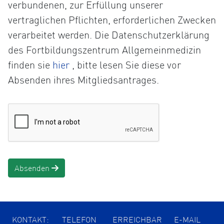
verbundenen, zur Erfüllung unserer
vertraglichen Pflichten, erforderlichen Zwecken
verarbeitet werden. Die Datenschutzerklärung
des Fortbildungszentrum Allgemeinmedizin
Öffnet
finden sie
hier
, bitte lesen Sie diese vor
die
Absenden ihres Mitgliedsantrages.
Datenschutzerklärung
in
einem
neuen
Tab
Absenden
KONTAKT:
TELEFON
ERREICHBAR
E-MAIL