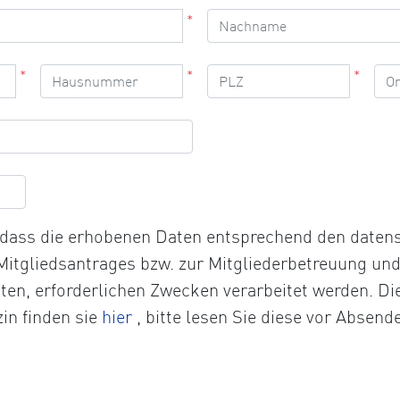
*
*
*
*
, dass die erhobenen Daten entsprechend den date
 Mitgliedsantrages bzw. zur Mitgliederbetreuung un
chten, erforderlichen Zwecken verarbeitet werden. D
Öffnet
in finden sie
hier
, bitte lesen Sie diese vor Absend
die
Datenschutzerklärung
in