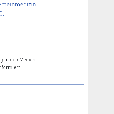
gemeinmedizin!
0,-
ng in den Medien.
nformiert.