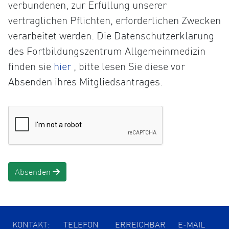
verbundenen, zur Erfüllung unserer
vertraglichen Pflichten, erforderlichen Zwecken
verarbeitet werden. Die Datenschutzerklärung
des Fortbildungszentrum Allgemeinmedizin
Öffnet
finden sie
hier
, bitte lesen Sie diese vor
die
Absenden ihres Mitgliedsantrages.
Datenschutzerklärung
in
einem
neuen
Tab
Absenden
KONTAKT:
TELEFON
ERREICHBAR
E-MAIL