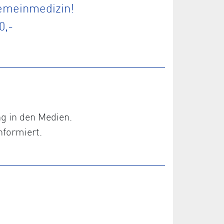
gemeinmedizin!
0,-
ng in den Medien.
nformiert.