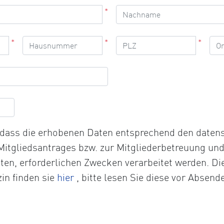
*
*
*
*
, dass die erhobenen Daten entsprechend den date
 Mitgliedsantrages bzw. zur Mitgliederbetreuung un
chten, erforderlichen Zwecken verarbeitet werden. D
Öffnet
in finden sie
hier
, bitte lesen Sie diese vor Absend
die
Datenschutzerklärung
in