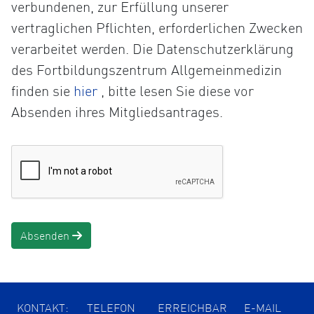
verbundenen, zur Erfüllung unserer
vertraglichen Pflichten, erforderlichen Zwecken
verarbeitet werden. Die Datenschutzerklärung
des Fortbildungszentrum Allgemeinmedizin
Öffnet
finden sie
hier
, bitte lesen Sie diese vor
die
Absenden ihres Mitgliedsantrages.
Datenschutzerklärung
in
einem
neuen
Tab
Absenden
KONTAKT:
TELEFON
ERREICHBAR
E-MAIL