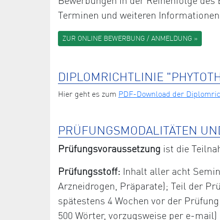
Bewerbungen in der Reihenfolge des E
Terminen und weiteren Informationen
ZUR ONLINE BEWERBUNG / ANMELDUNG »
DIPLOMRICHTLINIE "PHYTOT
Hier geht es zum
PDF-Download der Diplomrich
PRÜFUNGSMODALITÄTEN UN
Prüfungsvoraussetzung
ist die Teiln
Prüfungsstoff:
Inhalt aller acht Semin
Arzneidrogen, Präparate); Teil der Prü
spätestens 4 Wochen vor der Prüfung sc
500 Wörter, vorzugsweise per e-mail