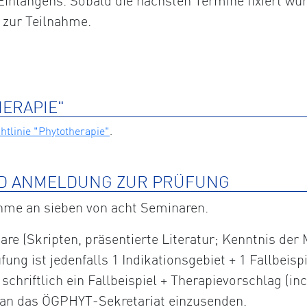
inlangens. Sobald die nächsten Termine fixiert wur
 zur Teilnahme.
HERAPIE"
tlinie "Phytotherapie"
.
D ANMELDUNG ZUR PRÜFUNG
ahme an sieben von acht Seminaren.
are (Skripten, präsentierte Literatur; Kenntnis der
fung ist jedenfalls 1 Indikationsgebiet + 1 Fallbeis
hriftlich ein Fallbeispiel + Therapievorschlag (incl
) an das ÖGPHYT-Sekretariat einzusenden.