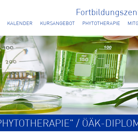
Fortbildungsze
KALENDER
KURSANGEBOT
PHYTOTHERAPIE
MIT
HYTOTHERAPIE" / ÖÄK-DIPLO