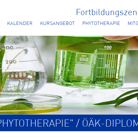
Fortbildungsze
KALENDER
KURSANGEBOT
PHYTOTHERAPIE
MIT
HYTOTHERAPIE" / ÖÄK-DIPLO