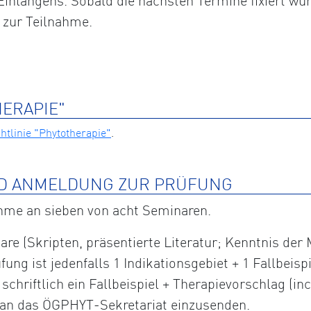
inlangens. Sobald die nächsten Termine fixiert wur
 zur Teilnahme.
HERAPIE"
tlinie "Phytotherapie"
.
D ANMELDUNG ZUR PRÜFUNG
ahme an sieben von acht Seminaren.
are (Skripten, präsentierte Literatur; Kenntnis der
fung ist jedenfalls 1 Indikationsgebiet + 1 Fallbeis
hriftlich ein Fallbeispiel + Therapievorschlag (incl
) an das ÖGPHYT-Sekretariat einzusenden.