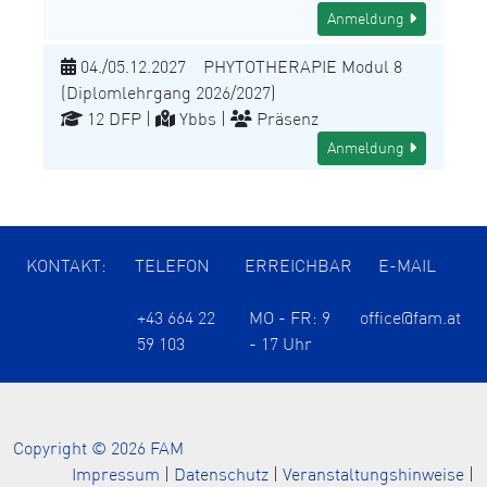
Anmeldung
04./05.12.2027 PHYTOTHERAPIE Modul 8
(Diplomlehrgang 2026/2027)
12 DFP |
Ybbs |
Präsenz
Anmeldung
KONTAKT:
TELEFON
ERREICHBAR
E-MAIL
+43 664 22
MO - FR: 9
office@fam.at
59 103
- 17 Uhr
Copyright © 2026 FAM
Impressum
|
Datenschutz
|
Veranstaltungshinweise
|