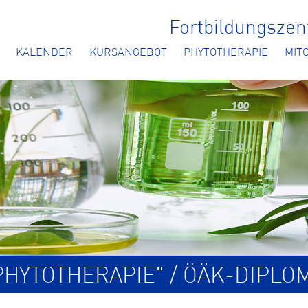
Fortbildungsze
KALENDER
KURSANGEBOT
PHYTOTHERAPIE
MIT
HYTOTHERAPIE" / ÖÄK-DIPLO