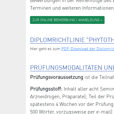
Bewerbungen in der Reihenfolge des E
Terminen und weiteren Informationen
ZUR ONLINE BEWERBUNG / ANMELDUNG »
DIPLOMRICHTLINIE "PHYTOT
Hier geht es zum
PDF-Download der Diplomrich
PRÜFUNGSMODALITÄTEN UN
Prüfungsvoraussetzung
ist die Teiln
Prüfungsstoff:
Inhalt aller acht Semin
Arzneidrogen, Präparate); Teil der Prü
spätestens 4 Wochen vor der Prüfung sc
500 Wörter, vorzugsweise per e-mail