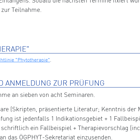
inlangens. Sobald die nächsten Termine fixiert wur
 zur Teilnahme.
HERAPIE"
tlinie "Phytotherapie"
.
D ANMELDUNG ZUR PRÜFUNG
ahme an sieben von acht Seminaren.
are (Skripten, präsentierte Literatur; Kenntnis der
fung ist jedenfalls 1 Indikationsgebiet + 1 Fallbeis
hriftlich ein Fallbeispiel + Therapievorschlag (incl
) an das ÖGPHYT-Sekretariat einzusenden.