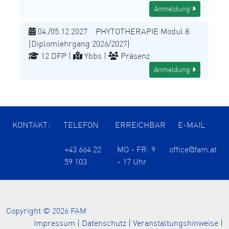
Anmeldung
04./05.12.2027 PHYTOTHERAPIE Modul 8
(Diplomlehrgang 2026/2027)
12 DFP |
Ybbs |
Präsenz
Anmeldung
KONTAKT:
TELEFON
ERREICHBAR
E-MAIL
+43 664 22
MO - FR: 9
office@fam.at
59 103
- 17 Uhr
Copyright © 2026 FAM
Impressum
|
Datenschutz
|
Veranstaltungshinweise
|