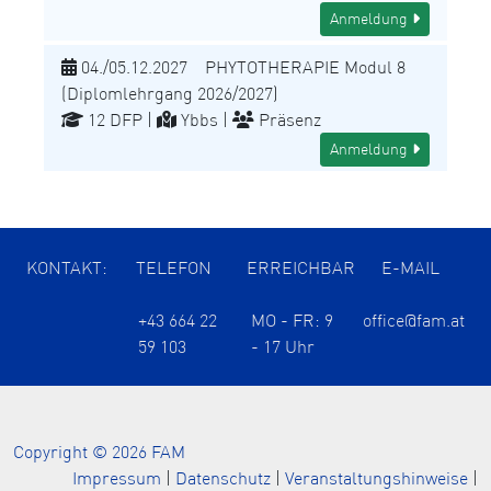
Anmeldung
04./05.12.2027 PHYTOTHERAPIE Modul 8
(Diplomlehrgang 2026/2027)
12 DFP |
Ybbs |
Präsenz
Anmeldung
KONTAKT:
TELEFON
ERREICHBAR
E-MAIL
+43 664 22
MO - FR: 9
office@fam.at
59 103
- 17 Uhr
Copyright © 2026 FAM
Impressum
|
Datenschutz
|
Veranstaltungshinweise
|