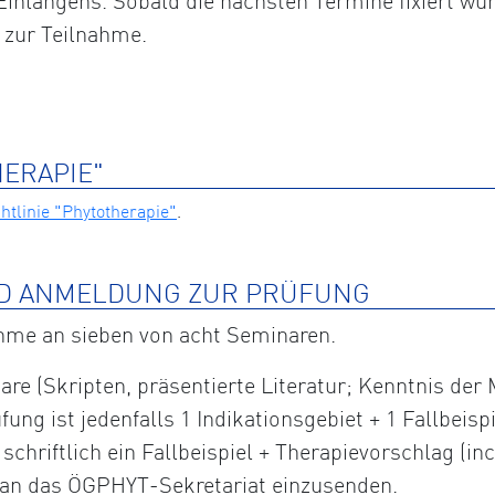
inlangens. Sobald die nächsten Termine fixiert wur
 zur Teilnahme.
HERAPIE"
tlinie "Phytotherapie"
.
D ANMELDUNG ZUR PRÜFUNG
ahme an sieben von acht Seminaren.
are (Skripten, präsentierte Literatur; Kenntnis der
fung ist jedenfalls 1 Indikationsgebiet + 1 Fallbeis
hriftlich ein Fallbeispiel + Therapievorschlag (incl
) an das ÖGPHYT-Sekretariat einzusenden.