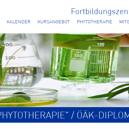
Fortbildungsze
KALENDER
KURSANGEBOT
PHYTOTHERAPIE
MIT
HYTOTHERAPIE" / ÖÄK-DIPLO