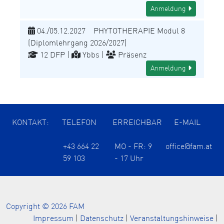
Anmeldung
04./05.12.2027 PHYTOTHERAPIE Modul 8
(Diplomlehrgang 2026/2027)
12 DFP |
Ybbs |
Präsenz
Anmeldung
KONTAKT:
TELEFON
ERREICHBAR
E-MAIL
+43 664 22
MO - FR: 9
office@fam.at
59 103
- 17 Uhr
Copyright © 2026 FAM
Impressum
|
Datenschutz
|
Veranstaltungshinweise
|