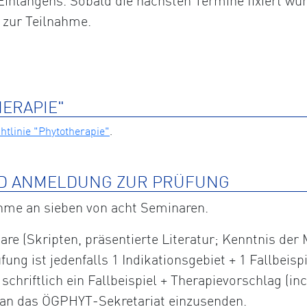
inlangens. Sobald die nächsten Termine fixiert wur
 zur Teilnahme.
HERAPIE"
tlinie "Phytotherapie"
.
D ANMELDUNG ZUR PRÜFUNG
ahme an sieben von acht Seminaren.
are (Skripten, präsentierte Literatur; Kenntnis der
fung ist jedenfalls 1 Indikationsgebiet + 1 Fallbeis
hriftlich ein Fallbeispiel + Therapievorschlag (incl
) an das ÖGPHYT-Sekretariat einzusenden.