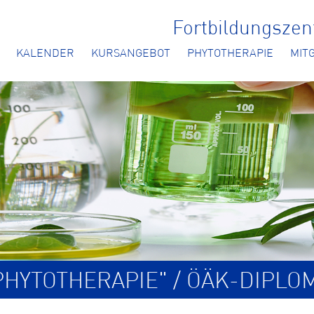
Fortbildungsze
KALENDER
KURSANGEBOT
PHYTOTHERAPIE
MIT
HYTOTHERAPIE" / ÖÄK-DIPLO