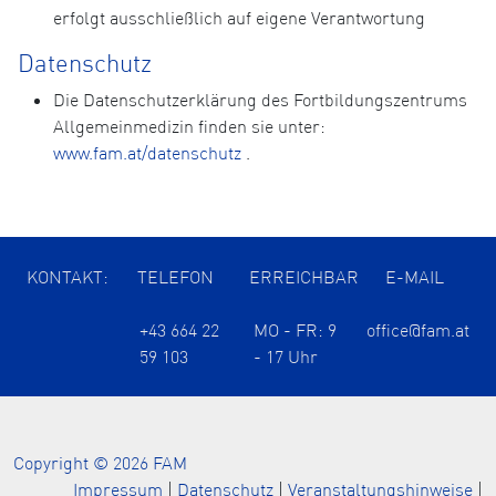
erfolgt ausschließlich auf eigene Verantwortung
Datenschutz
Die Datenschutzerklärung des Fortbildungszentrums
Allgemeinmedizin finden sie unter:
www.fam.at/datenschutz
.
KONTAKT:
TELEFON
ERREICHBAR
E-MAIL
+43 664 22
MO - FR: 9
office@fam.at
59 103
- 17 Uhr
Copyright © 2026 FAM
Impressum
|
Datenschutz
|
Veranstaltungshinweise
|