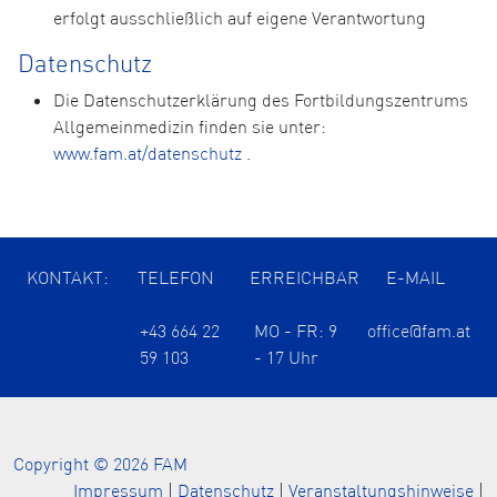
erfolgt ausschließlich auf eigene Verantwortung
Datenschutz
Die Datenschutzerklärung des Fortbildungszentrums
Allgemeinmedizin finden sie unter:
www.fam.at/datenschutz
.
KONTAKT:
TELEFON
ERREICHBAR
E-MAIL
+43 664 22
MO - FR: 9
office@fam.at
59 103
- 17 Uhr
Copyright © 2026 FAM
Impressum
|
Datenschutz
|
Veranstaltungshinweise
|