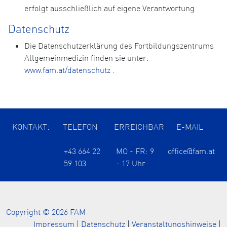
erfolgt ausschließlich auf eigene Verantwortung
Datenschutz
Die Datenschutzerklärung des Fortbildungszentrums
Allgemeinmedizin finden sie unter:
www.fam.at/datenschutz
.
KONTAKT:
TELEFON
ERREICHBAR
E-MAIL
+43 664 22
MO - FR: 9
office@fam.at
59 103
- 17 Uhr
Copyright © 2026 FAM
Impressum
|
Datenschutz
|
Veranstaltungshinweise
|