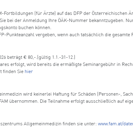
Fortbildungen (für Ärzte) auf das DFP der Österreichischen Ä
r Sie bei der Anmeldung Ihre ÖÄK-Nummer bekanntzugeben. Nur 
ungskonto buchen können.
DFP-Punkteanzahl vergeben, wenn auch tatsächlich die gesamte 
26 beträgt € 80,-.(gültig 1.1.-31-12.)
nares erfolgt, wird bereits die ermäßigte Seminargebühr in Rech
t finden Sie
hier
einmedizin wird keinerlei Haftung für Schäden (Personen-, Sa
FAM übernommen. Die Teilnahme erfolgt ausschließlich auf eig
gszentrums Allgemeinmedizin finden sie unter:
www.fam.at/date