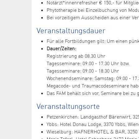
Notärzt*innenrefresher € 150,- für Mitglie
Phytotherapie bei Einzelbuchung von Module
Bei vorzeitigem Ausscheiden aus einer Ve
Veranstaltungsdauer
Für alle Fortbildungen gilt: Um einen pünk
Dauer/Zeiten:
Registrierung ab 08.30 Uhr
Tagesseminare: 09.00 - 17.30 Uhr bzw.
Tagesseminare: 09.00 - 18.30 Uhr
Wochenendseminare: Samstag: 09.00 - 17.3
Megacode- und Traumacodeseminare haben e
Das FAM behält sich vor, Seminare bei z
Veranstaltungsorte
Petzenkirchen: Landgasthof Bärenwirt, 325
Ybbs: Hotel Donau Lodge, 3370 Ybbs, Wiene
Wieselburg: HAFNERHOTEL & BAR, 3250 Wies
Maria Taferl: Hotel Schachner, 3672 Maria T