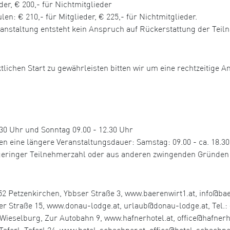
der, € 200,- für Nichtmitglieder
n: € 210,- für Mitglieder, € 225,- für Nichtmitglieder.
ranstaltung entsteht kein Anspruch auf Rückerstattung der Tei
tlichen Start zu gewährleisten bitten wir um eine rechtzeitige A
0 Uhr und Sonntag 09.00 - 12.30 Uhr
ine längere Veranstaltungsdauer: Samstag: 09.00 - ca. 18.30 U
u geringer Teilnehmerzahl oder aus anderen zwingenden Gründen
2 Petzenkirchen, Ybbser Straße 3, www.baerenwirt1.at, info@baer
r Straße 15, www.donau-lodge.at, urlaub@donau-lodge.at, Tel.: 
elburg, Zur Autobahn 9, www.hafnerhotel.at, office@hafnerhote
aferl, Taferl 24, www.hotel-schachner.at, office@hotel-schachner