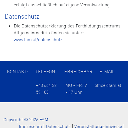
erfolgt ausschließlich auf eigene Verantwortung
Datenschutz
Die Datenschutzerklärung des Fortbildungszentrums
Allgemeinmedizin finden sie unter:
www.fam.at/datenschutz
.
KONTAKT:
TELEFON
ERREICHBAR
E-MAIL
+43 664 22
MO - FR: 9
office@fam.at
59 103
- 17 Uhr
Copyright © 2026 FAM
Impressum
|
Datenschutz
|
Veranstaltungshinweise
|