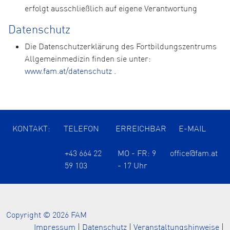
erfolgt ausschließlich auf eigene Verantwortung
Datenschutz
Die Datenschutzerklärung des Fortbildungszentrums
Allgemeinmedizin finden sie unter:
www.fam.at/datenschutz
.
KONTAKT:
TELEFON
ERREICHBAR
E-MAIL
+43 664 22
MO - FR: 9
office@fam.at
59 103
- 17 Uhr
Copyright © 2026 FAM
Impressum
|
Datenschutz
|
Veranstaltungshinweise
|