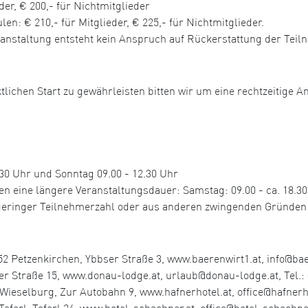
der, € 200,- für Nichtmitglieder
n: € 210,- für Mitglieder, € 225,- für Nichtmitglieder.
ranstaltung entsteht kein Anspruch auf Rückerstattung der Tei
tlichen Start zu gewährleisten bitten wir um eine rechtzeitige A
0 Uhr und Sonntag 09.00 - 12.30 Uhr
ine längere Veranstaltungsdauer: Samstag: 09.00 - ca. 18.30 U
u geringer Teilnehmerzahl oder aus anderen zwingenden Gründen
2 Petzenkirchen, Ybbser Straße 3, www.baerenwirt1.at, info@baer
r Straße 15, www.donau-lodge.at, urlaub@donau-lodge.at, Tel.: 
elburg, Zur Autobahn 9, www.hafnerhotel.at, office@hafnerhote
aferl, Taferl 24, www.hotel-schachner.at, office@hotel-schachner