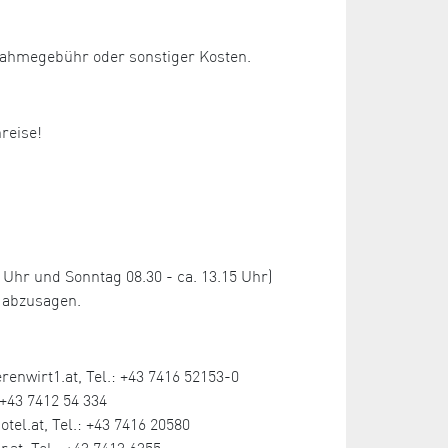
lnahmegebühr oder sonstiger Kosten.
nreise!
hr und Sonntag 08.30 - ca. 13.15 Uhr)
 abzusagen.
enwirt1.at, Tel.: +43 7416 52153-0
+43 7412 54 334
l.at, Tel.: +43 7416 20580
.at, Tel.: +43 7413 6355