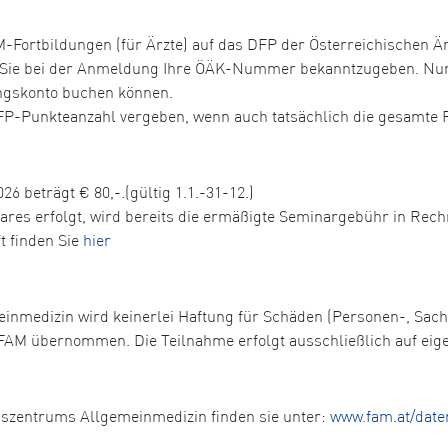
Fortbildungen (für Ärzte) auf das DFP der Österreichischen Ä
r Sie bei der Anmeldung Ihre ÖÄK-Nummer bekanntzugeben. Nur 
ungskonto buchen können.
DFP-Punkteanzahl vergeben, wenn auch tatsächlich die gesamte 
26 beträgt € 80,-.(gültig 1.1.-31-12.)
nares erfolgt, wird bereits die ermäßigte Seminargebühr in Rech
t finden Sie
hier
einmedizin wird keinerlei Haftung für Schäden (Personen-, Sa
FAM übernommen. Die Teilnahme erfolgt ausschließlich auf eig
gszentrums Allgemeinmedizin finden sie unter:
www.fam.at/date