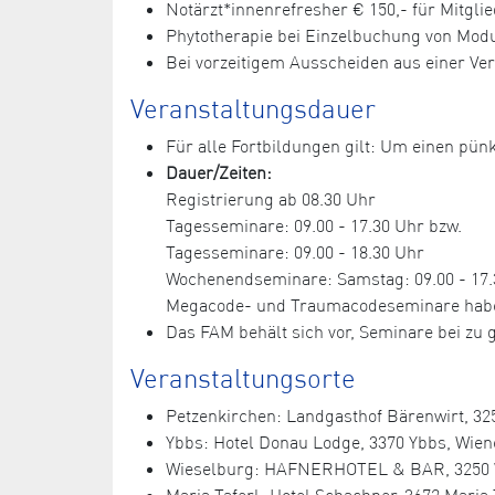
Notärzt*innenrefresher € 150,- für Mitglie
Phytotherapie bei Einzelbuchung von Module
Bei vorzeitigem Ausscheiden aus einer Ve
Veranstaltungsdauer
Für alle Fortbildungen gilt: Um einen pünk
Dauer/Zeiten:
Registrierung ab 08.30 Uhr
Tagesseminare: 09.00 - 17.30 Uhr bzw.
Tagesseminare: 09.00 - 18.30 Uhr
Wochenendseminare: Samstag: 09.00 - 17.3
Megacode- und Traumacodeseminare haben e
Das FAM behält sich vor, Seminare bei z
Veranstaltungsorte
Petzenkirchen: Landgasthof Bärenwirt, 325
Ybbs: Hotel Donau Lodge, 3370 Ybbs, Wiene
Wieselburg: HAFNERHOTEL & BAR, 3250 Wies
Maria Taferl: Hotel Schachner, 3672 Maria T