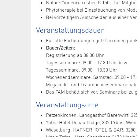
Notärzt*innenrefresher € 150,- für Mitglie
Phytotherapie bei Einzelbuchung von Module
Bei vorzeitigem Ausscheiden aus einer Ve
Veranstaltungsdauer
Für alle Fortbildungen gilt: Um einen pünk
Dauer/Zeiten:
Registrierung ab 08.30 Uhr
Tagesseminare: 09.00 - 17.30 Uhr bzw.
Tagesseminare: 09.00 - 18.30 Uhr
Wochenendseminare: Samstag: 09.00 - 17.3
Megacode- und Traumacodeseminare haben e
Das FAM behält sich vor, Seminare bei z
Veranstaltungsorte
Petzenkirchen: Landgasthof Bärenwirt, 325
Ybbs: Hotel Donau Lodge, 3370 Ybbs, Wiene
Wieselburg: HAFNERHOTEL & BAR, 3250 Wies
Maria Taferl: Hotel Schachner, 3672 Maria T