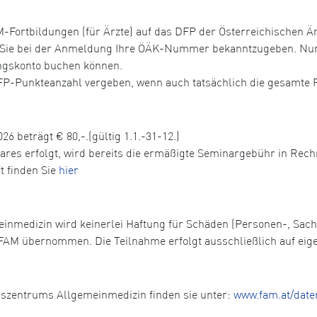
Fortbildungen (für Ärzte) auf das DFP der Österreichischen Ä
r Sie bei der Anmeldung Ihre ÖÄK-Nummer bekanntzugeben. Nur 
ungskonto buchen können.
DFP-Punkteanzahl vergeben, wenn auch tatsächlich die gesamte 
26 beträgt € 80,-.(gültig 1.1.-31-12.)
nares erfolgt, wird bereits die ermäßigte Seminargebühr in Rech
t finden Sie
hier
einmedizin wird keinerlei Haftung für Schäden (Personen-, Sa
FAM übernommen. Die Teilnahme erfolgt ausschließlich auf eig
gszentrums Allgemeinmedizin finden sie unter:
www.fam.at/date