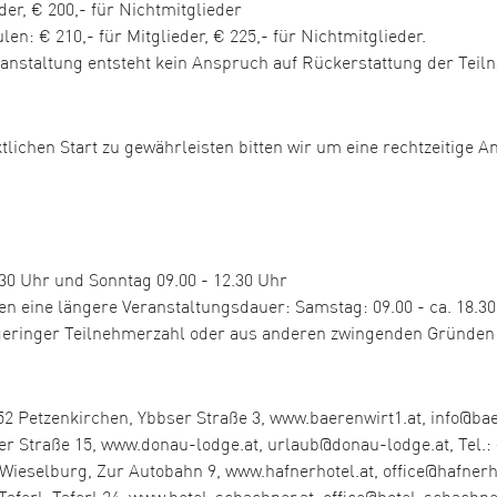
der, € 200,- für Nichtmitglieder
n: € 210,- für Mitglieder, € 225,- für Nichtmitglieder.
ranstaltung entsteht kein Anspruch auf Rückerstattung der Tei
tlichen Start zu gewährleisten bitten wir um eine rechtzeitige A
0 Uhr und Sonntag 09.00 - 12.30 Uhr
ine längere Veranstaltungsdauer: Samstag: 09.00 - ca. 18.30 U
u geringer Teilnehmerzahl oder aus anderen zwingenden Gründen
2 Petzenkirchen, Ybbser Straße 3, www.baerenwirt1.at, info@baer
r Straße 15, www.donau-lodge.at, urlaub@donau-lodge.at, Tel.: 
elburg, Zur Autobahn 9, www.hafnerhotel.at, office@hafnerhote
aferl, Taferl 24, www.hotel-schachner.at, office@hotel-schachner