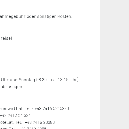
lnahmegebühr oder sonstiger Kosten.
nreise!
hr und Sonntag 08.30 - ca. 13.15 Uhr)
 abzusagen.
enwirt1.at, Tel.: +43 7416 52153-0
+43 7412 54 334
l.at, Tel.: +43 7416 20580
.at, Tel.: +43 7413 6355