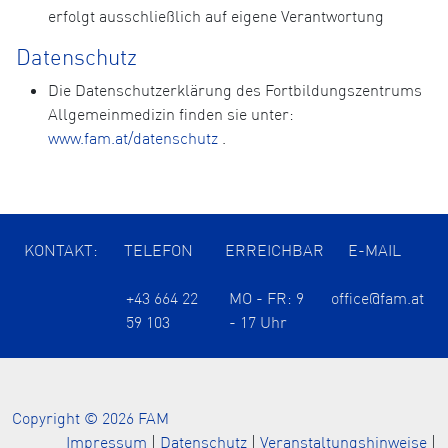
erfolgt ausschließlich auf eigene Verantwortung
Datenschutz
Die Datenschutzerklärung des Fortbildungszentrums
Allgemeinmedizin finden sie unter:
www.fam.at/datenschutz
.
KONTAKT:
TELEFON
ERREICHBAR
E-MAIL
+43 664 22
MO - FR: 9
office@fam.at
59 103
- 17 Uhr
Copyright © 2026 FAM
Impressum
|
Datenschutz
|
Veranstaltungshinweise
|