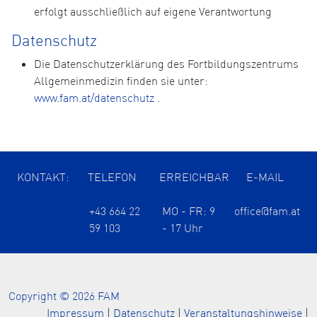
erfolgt ausschließlich auf eigene Verantwortung
Datenschutz
Die Datenschutzerklärung des Fortbildungszentrums
Allgemeinmedizin finden sie unter:
www.fam.at/datenschutz
.
KONTAKT:
TELEFON
ERREICHBAR
E-MAIL
+43 664 22
MO - FR: 9
office@fam.at
59 103
- 17 Uhr
Copyright © 2026 FAM
Impressum
|
Datenschutz
|
Veranstaltungshinweise
|