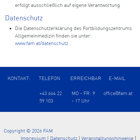
erfolgt ausschließlich auf eigene Verantwortung
Datenschutz
Die Datenschutzerklärung des Fortbildungszentrums
Allgemeinmedizin finden sie unter:
www.fam.at/datenschutz
.
KONTAKT:
TELEFON
ERREICHBAR
E-MAIL
+43 664 22
MO - FR: 9
office@fam.at
59 103
- 17 Uhr
Copyright © 2026 FAM
Impressum
|
Datenschutz
|
Veranstaltungshinweise
|