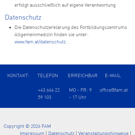
erfolgt ausschließlich auf eigene Verantwortung
Datenschutz
Die Datenschutzerklärung des Fortbildungszentrums
Allgemeinmedizin finden sie unter:
www.fam.at/datenschutz
.
KONTAKT:
TELEFON
ERREICHBAR
E-MAIL
+43 664 22
MO - FR: 9
office@fam.at
59 103
- 17 Uhr
Copyright © 2026 FAM
Impressum
|
Datenschutz
|
Veranstaltungshinweise
|