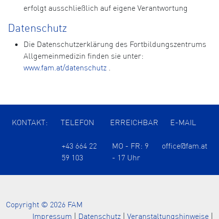
erfolgt ausschließlich auf eigene Verantwortung
Datenschutz
Die Datenschutzerklärung des Fortbildungszentrums
Allgemeinmedizin finden sie unter:
www.fam.at/datenschutz
.
KONTAKT:
TELEFON
ERREICHBAR
E-MAIL
+43 664 22
MO - FR: 9
office@fam.at
59 103
- 17 Uhr
Copyright © 2026 FAM
Impressum
|
Datenschutz
|
Veranstaltungshinweise
|